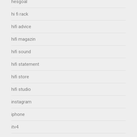
hesgoal
hi fi rack
hifi advice
hifi magazin
hifi sound
hifi statement
hifi store
hifi studio
instagram
iphone
itv4