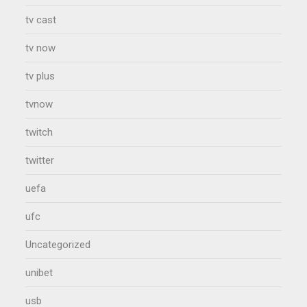
tv cast
tv now
tv plus
tvnow
twitch
twitter
uefa
ufc
Uncategorized
unibet
usb