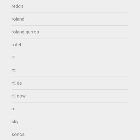
reddit
roland
roland garros
rotel
rt
rtl
rtl de
rtl now
ru
sky
sonos