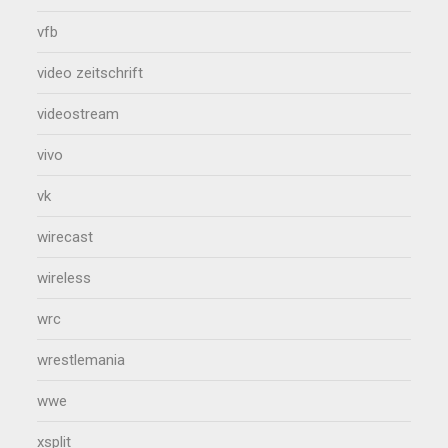
vfb
video zeitschrift
videostream
vivo
vk
wirecast
wireless
wrc
wrestlemania
wwe
xsplit