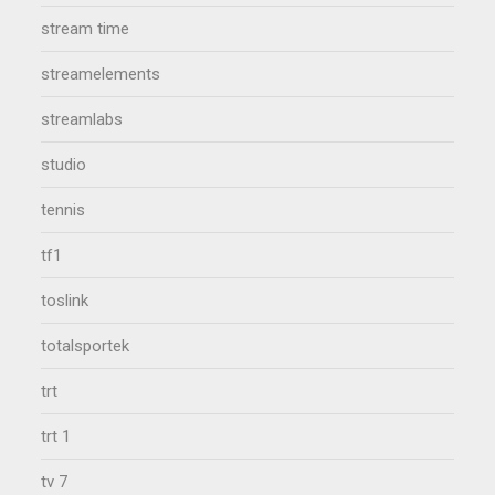
stream time
streamelements
streamlabs
studio
tennis
tf1
toslink
totalsportek
trt
trt 1
tv 7