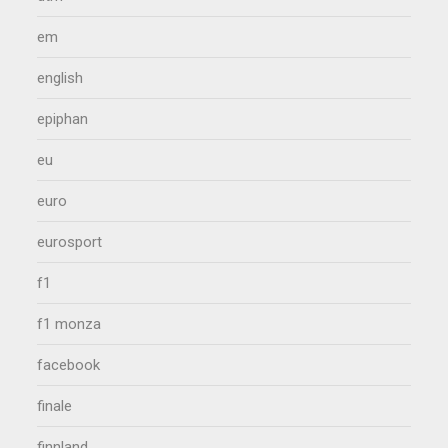
em
english
epiphan
eu
euro
eurosport
f1
f1 monza
facebook
finale
finnland