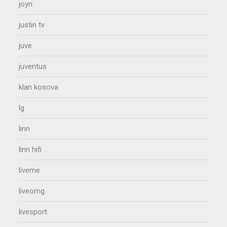
joyn
justin tv
juve
juventus
klan kosova
lg
linn
linn hifi
liveme
liveomg
livesport