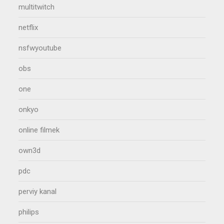
multitwitch
netflix
nsfwyoutube
obs
one
onkyo
online filmek
own3d
pdc
perviy kanal
philips