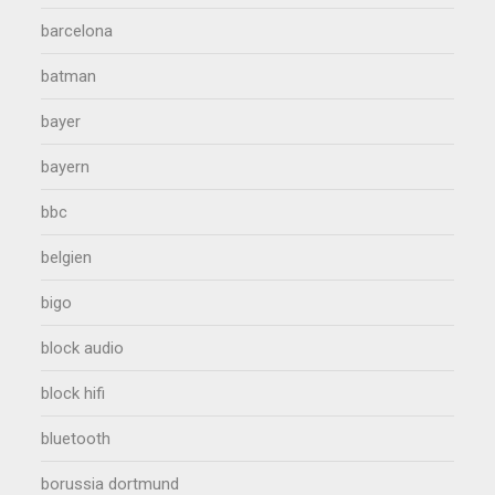
barcelona
batman
bayer
bayern
bbc
belgien
bigo
block audio
block hifi
bluetooth
borussia dortmund