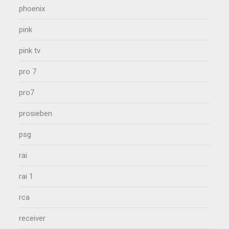
phoenix
pink
pink tv
pro 7
pro7
prosieben
psg
rai
rai 1
rca
receiver