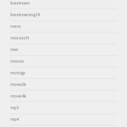
livestream
livestreaming24
mevo
microsoft
mini
monza
motogp
movie2k
movie4k
mp3
mp4