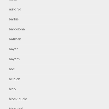
auro 3d
barbie
barcelona
batman
bayer
bayern
bbc
belgien
bigo
block audio
block hifi