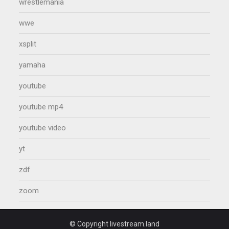
wrestlemania
wwe
xsplit
yamaha
youtube
youtube mp4
youtube video
yt
zdf
zoom
© Copyright livestream.land