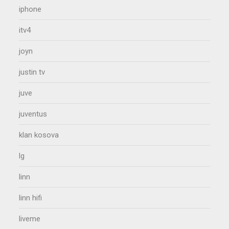
iphone
itv4
joyn
justin tv
juve
juventus
klan kosova
lg
linn
linn hifi
liveme