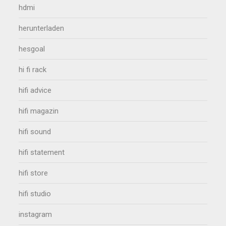
hdmi
herunterladen
hesgoal
hi fi rack
hifi advice
hifi magazin
hifi sound
hifi statement
hifi store
hifi studio
instagram