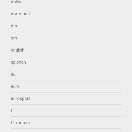
dolby
dortmund
dtm
em
english
epiphan
eu
euro
eurosport
f1
f1 monza