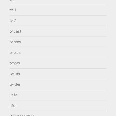
trt 1
tv 7
tv cast
tv now
tv plus
tvnow
twitch
twitter
uefa
ufc