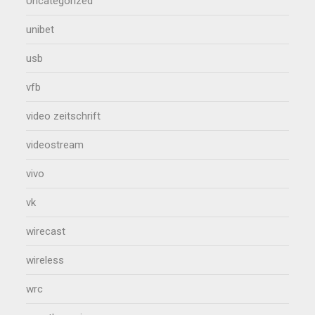
Uncategorized
unibet
usb
vfb
video zeitschrift
videostream
vivo
vk
wirecast
wireless
wrc