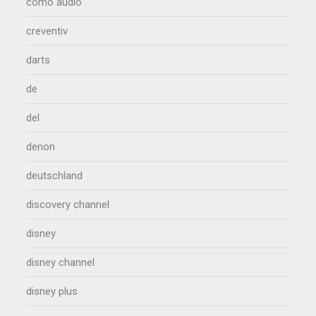
como audio
creventiv
darts
de
del
denon
deutschland
discovery channel
disney
disney channel
disney plus