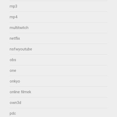
mp3
mp4
multitwitch
netflix
nsfwyoutube
obs
one
onkyo
online filmek
own3d
pdc