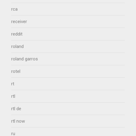
rca
receiver
reddit
roland
roland garros
rotel
rt
rtl
rtl de
rtl now
ru