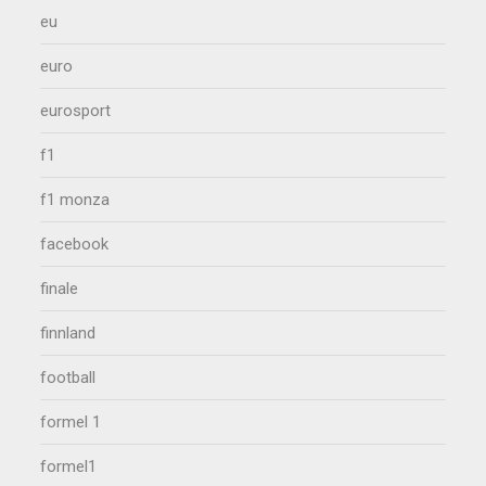
eu
euro
eurosport
f1
f1 monza
facebook
finale
finnland
football
formel 1
formel1