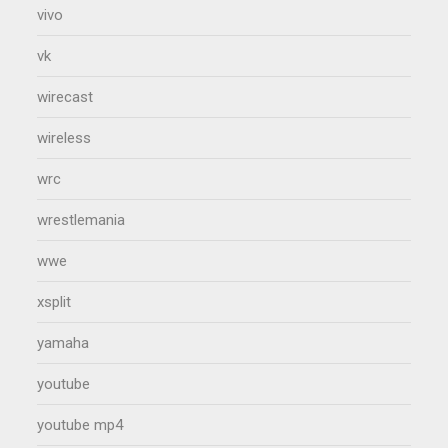
vivo
vk
wirecast
wireless
wrc
wrestlemania
wwe
xsplit
yamaha
youtube
youtube mp4