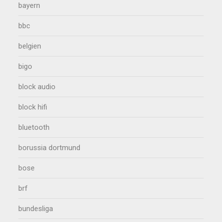
bayern
bbc
belgien
bigo
block audio
block hifi
bluetooth
borussia dortmund
bose
brf
bundesliga