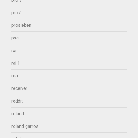
pro 7
pro7
prosieben
psg
rai
rai 1
rca
receiver
reddit
roland
roland garros