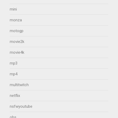
mini
monza
motogp
movie2k
movie4k
mp3
mp4
multitwitch
netflix
nsfwyoutube
obs