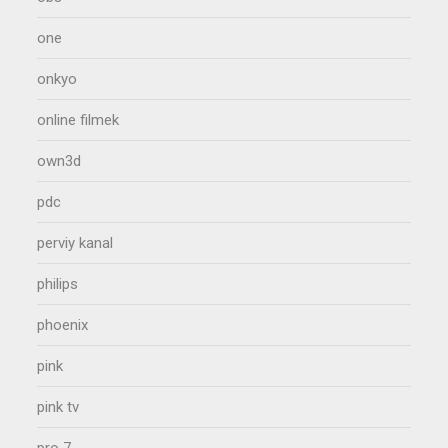
one
onkyo
online filmek
own3d
pdc
perviy kanal
philips
phoenix
pink
pink tv