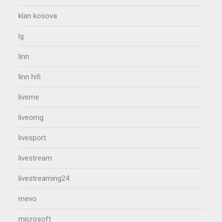
klan kosova
lg
linn
linn hifi
liveme
liveomg
livesport
livestream
livestreaming24
mevo
microsoft