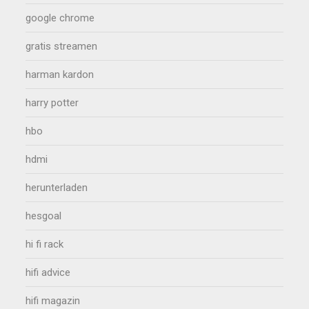
google chrome
gratis streamen
harman kardon
harry potter
hbo
hdmi
herunterladen
hesgoal
hi fi rack
hifi advice
hifi magazin