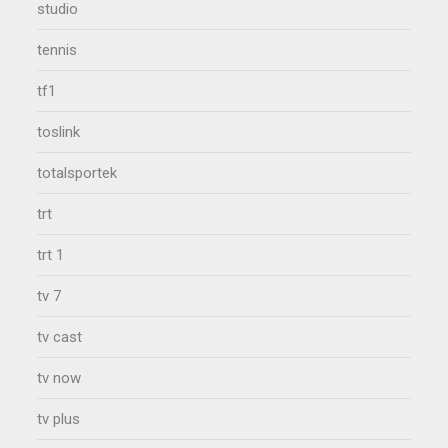
studio
tennis
tf1
toslink
totalsportek
trt
trt 1
tv 7
tv cast
tv now
tv plus