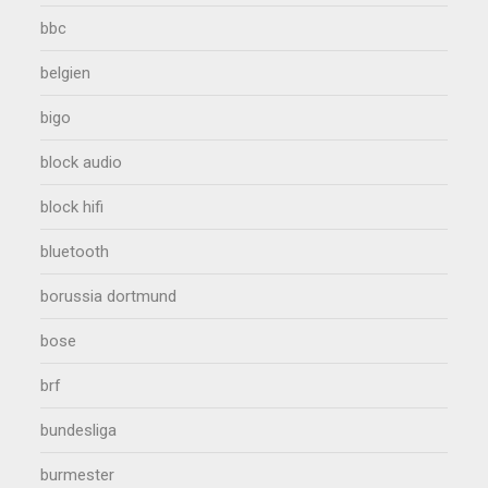
bbc
belgien
bigo
block audio
block hifi
bluetooth
borussia dortmund
bose
brf
bundesliga
burmester