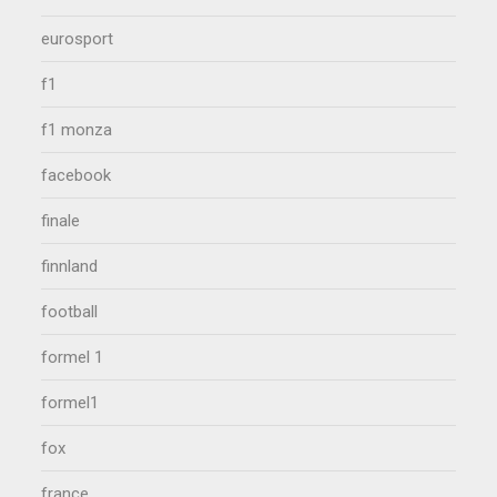
eurosport
f1
f1 monza
facebook
finale
finnland
football
formel 1
formel1
fox
france