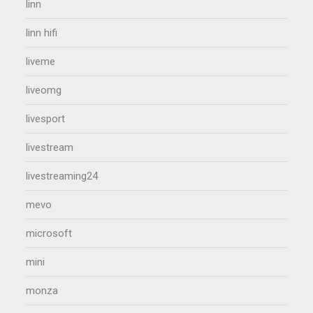
linn
linn hifi
liveme
liveomg
livesport
livestream
livestreaming24
mevo
microsoft
mini
monza