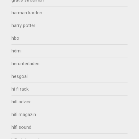
harman kardon
harry potter
hbo
hdmi
herunterladen
hesgoal
hi fi rack
hifi advice
hifi magazin
hifi sound