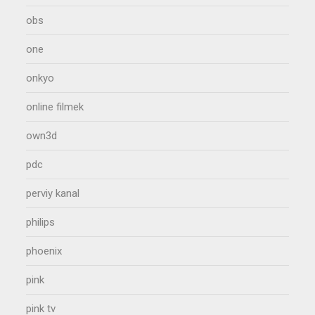
obs
one
onkyo
online filmek
own3d
pdc
perviy kanal
philips
phoenix
pink
pink tv