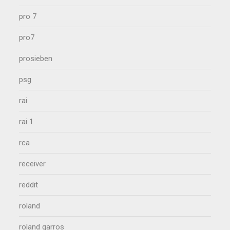
pro 7
pro7
prosieben
psg
rai
rai 1
rca
receiver
reddit
roland
roland garros