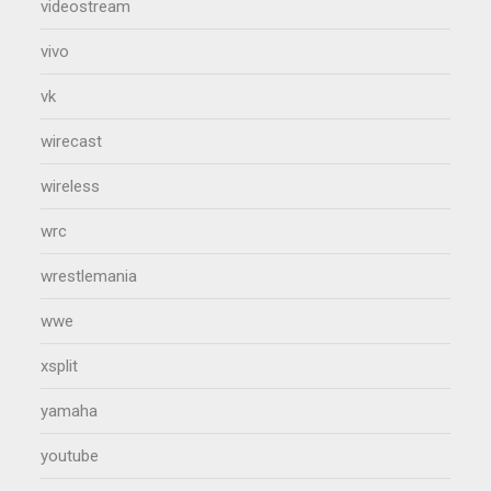
videostream
vivo
vk
wirecast
wireless
wrc
wrestlemania
wwe
xsplit
yamaha
youtube