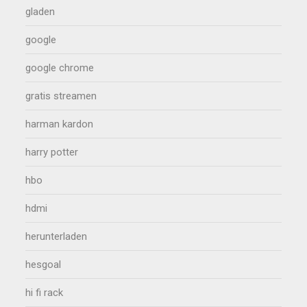
gladen
google
google chrome
gratis streamen
harman kardon
harry potter
hbo
hdmi
herunterladen
hesgoal
hi fi rack