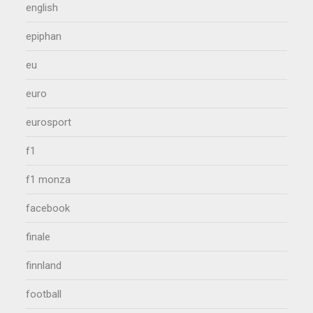
english
epiphan
eu
euro
eurosport
f1
f1 monza
facebook
finale
finnland
football