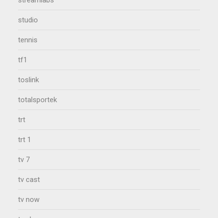
streamlabs
studio
tennis
tf1
toslink
totalsportek
trt
trt 1
tv 7
tv cast
tv now