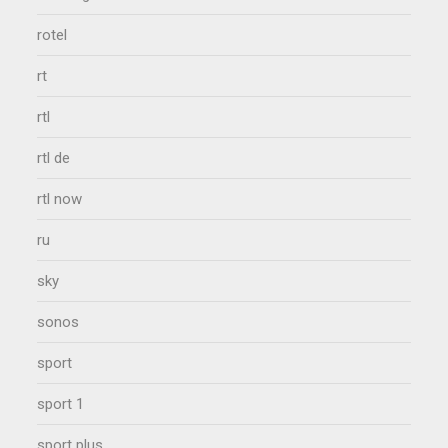
rotel
rt
rtl
rtl de
rtl now
ru
sky
sonos
sport
sport 1
sport plus