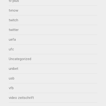
tv plus
tvnow
twitch
twitter
uefa
ufc
Uncategorized
unibet
usb
vfb
video zeitschrift