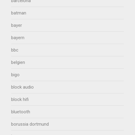
barcelona
batman
bayer
bayern
bbc
belgien
bigo
block audio
block hifi
bluetooth
borussia dortmund