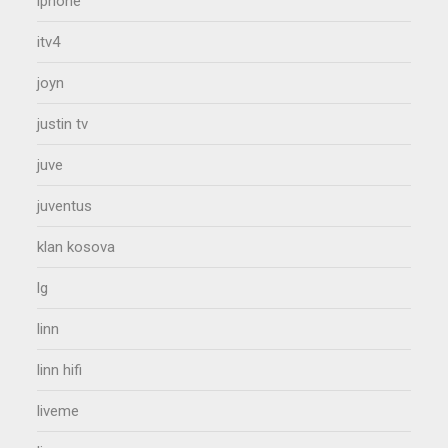
iphone
itv4
joyn
justin tv
juve
juventus
klan kosova
lg
linn
linn hifi
liveme