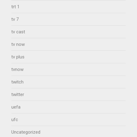
trt 1
tv 7
tv cast
tv now
tv plus
tvnow
twitch
twitter
uefa
ufc
Uncategorized