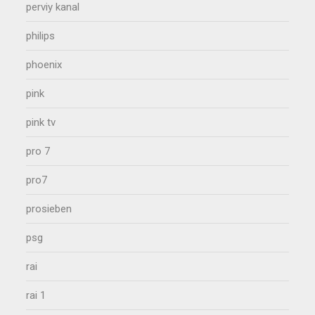
perviy kanal
philips
phoenix
pink
pink tv
pro 7
pro7
prosieben
psg
rai
rai 1