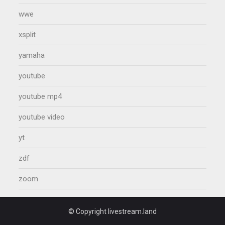
wwe
xsplit
yamaha
youtube
youtube mp4
youtube video
yt
zdf
zoom
© Copyright livestream.land