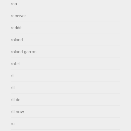
rca
receiver
reddit
roland
roland garros
rotel
rt
rtl
rtl de
rtl now
ru