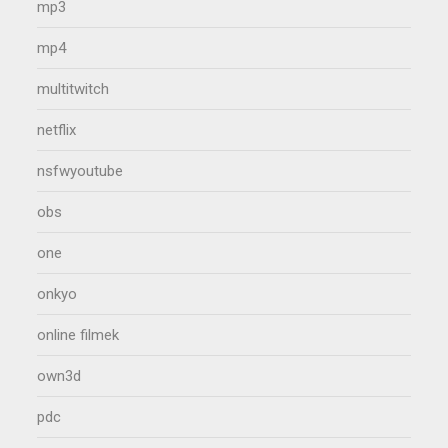
mp3
mp4
multitwitch
netflix
nsfwyoutube
obs
one
onkyo
online filmek
own3d
pdc