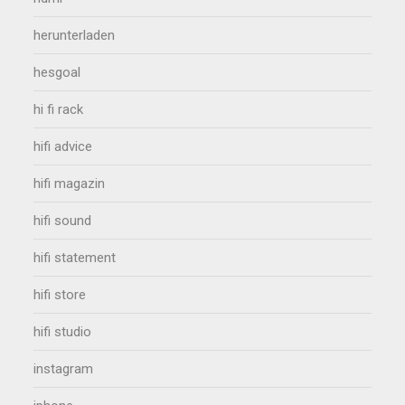
herunterladen
hesgoal
hi fi rack
hifi advice
hifi magazin
hifi sound
hifi statement
hifi store
hifi studio
instagram