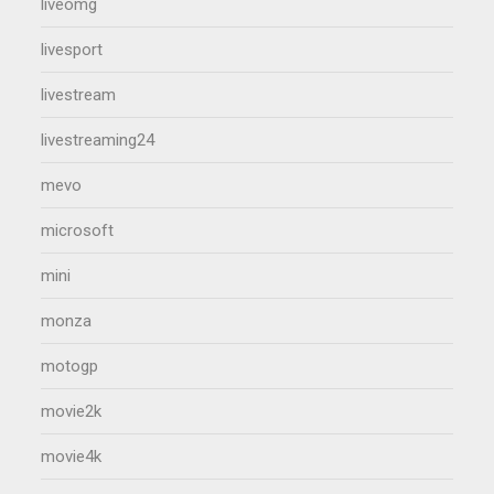
liveomg
livesport
livestream
livestreaming24
mevo
microsoft
mini
monza
motogp
movie2k
movie4k