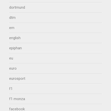
dortmund
dtm
em
english
epiphan
eu
euro
eurosport
f1
f1 monza
facebook