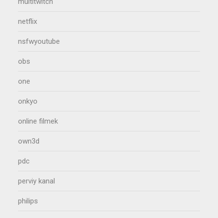
multitwitch
netflix
nsfwyoutube
obs
one
onkyo
online filmek
own3d
pdc
perviy kanal
philips