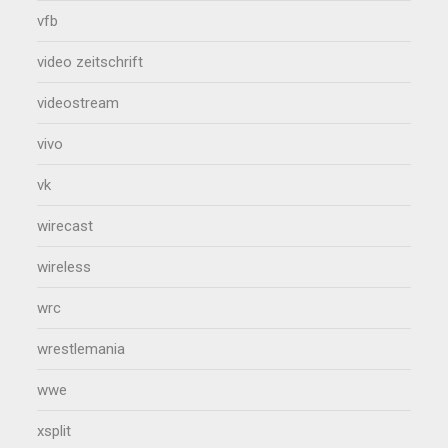
vfb
video zeitschrift
videostream
vivo
vk
wirecast
wireless
wrc
wrestlemania
wwe
xsplit