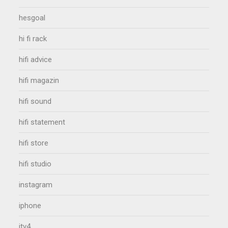
hesgoal
hi fi rack
hifi advice
hifi magazin
hifi sound
hifi statement
hifi store
hifi studio
instagram
iphone
itv4