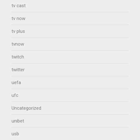
tv cast
tv now
tv plus
tvnow
twitch
twitter
uefa
ufc
Uncategorized
unibet
usb