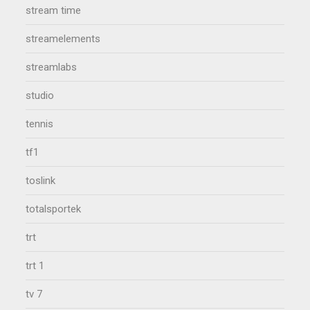
stream time
streamelements
streamlabs
studio
tennis
tf1
toslink
totalsportek
trt
trt 1
tv 7