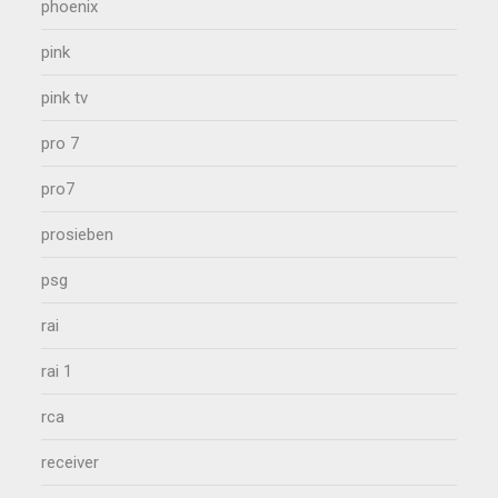
phoenix
pink
pink tv
pro 7
pro7
prosieben
psg
rai
rai 1
rca
receiver