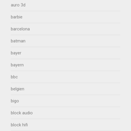
auro 3d
barbie
barcelona
batman
bayer
bayern
bbc
belgien
bigo
block audio
block hifi