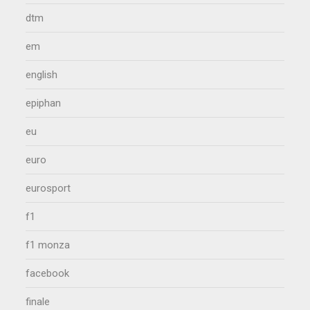
dtm
em
english
epiphan
eu
euro
eurosport
f1
f1 monza
facebook
finale