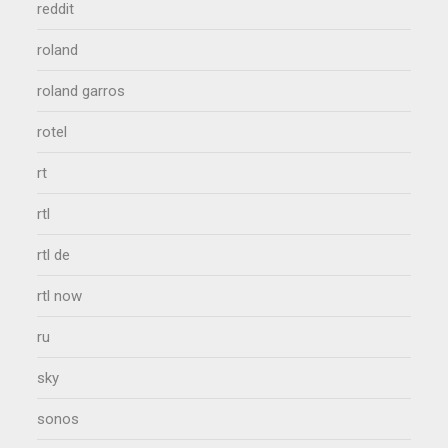
reddit
roland
roland garros
rotel
rt
rtl
rtl de
rtl now
ru
sky
sonos