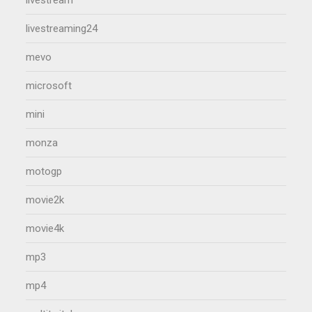
livestreaming24
mevo
microsoft
mini
monza
motogp
movie2k
movie4k
mp3
mp4