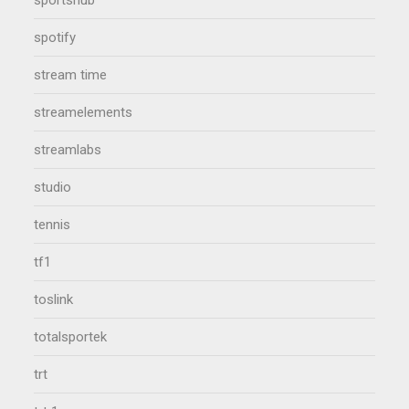
sportshub
spotify
stream time
streamelements
streamlabs
studio
tennis
tf1
toslink
totalsportek
trt