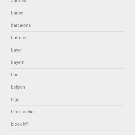
auro 3d
barbie
barcelona
batman
bayer
bayern
bbc
belgien
bigo
block audio
block hifi