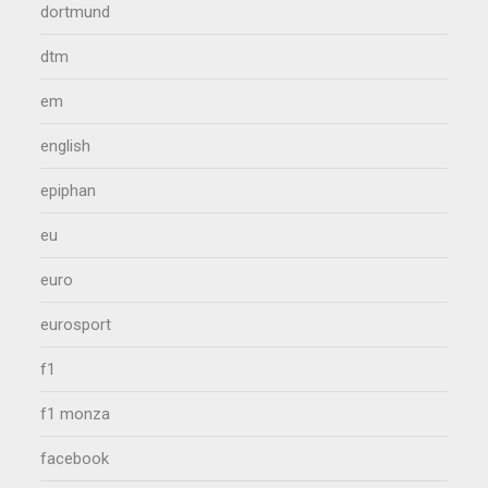
dortmund
dtm
em
english
epiphan
eu
euro
eurosport
f1
f1 monza
facebook