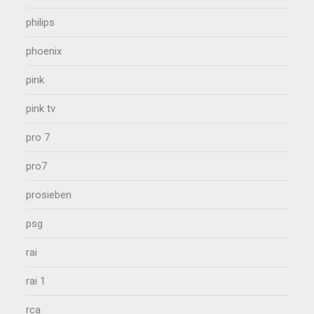
philips
phoenix
pink
pink tv
pro 7
pro7
prosieben
psg
rai
rai 1
rca