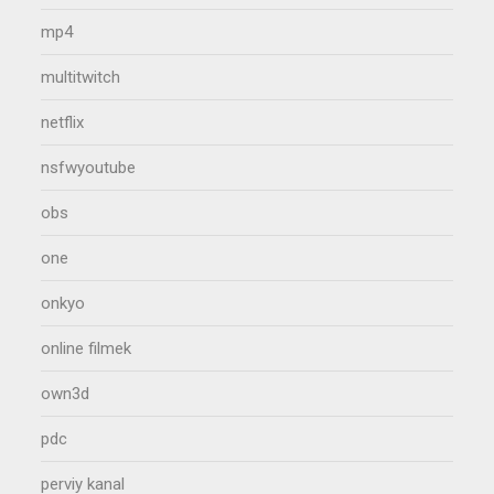
mp4
multitwitch
netflix
nsfwyoutube
obs
one
onkyo
online filmek
own3d
pdc
perviy kanal