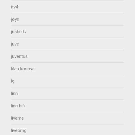
itv4
joyn
justin tv
juve
juventus
klan kosova
lg
linn
linn hifi
liveme
liveomg