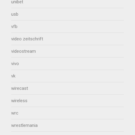
unibet
usb
vfb
video zeitschrift
videostream
vivo
vk
wirecast
wireless
wrc
wrestlemania