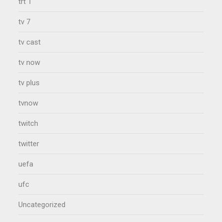
trt 1
tv 7
tv cast
tv now
tv plus
tvnow
twitch
twitter
uefa
ufc
Uncategorized