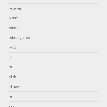
receiver
reddit
roland
roland garros
rotel
rt
rtl
rtl de
rtl now
ru
sky