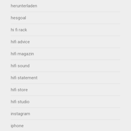
herunterladen
hesgoal
hi fi rack
hifi advice
hifi magazin
hifi sound
hifi statement
hifi store
hifi studio
instagram
iphone