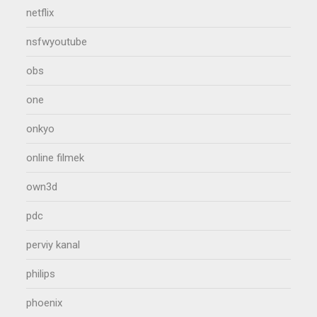
netflix
nsfwyoutube
obs
one
onkyo
online filmek
own3d
pdc
perviy kanal
philips
phoenix