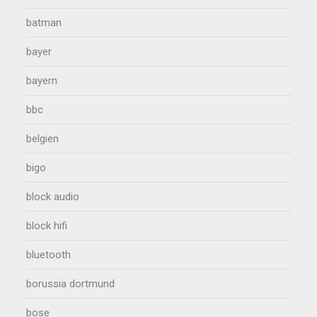
batman
bayer
bayern
bbc
belgien
bigo
block audio
block hifi
bluetooth
borussia dortmund
bose