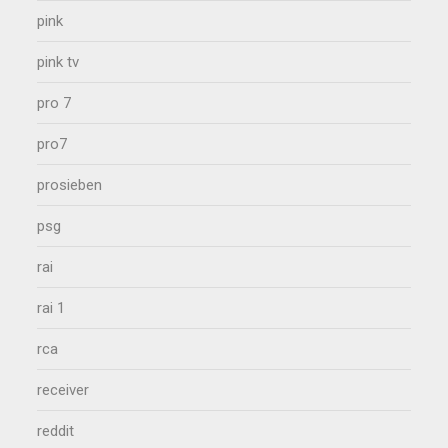
pink
pink tv
pro 7
pro7
prosieben
psg
rai
rai 1
rca
receiver
reddit