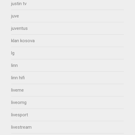
justin tv
juve
juventus
klan kosova
lg
linn
linn hifi
liveme
liveomg
livesport
livestream