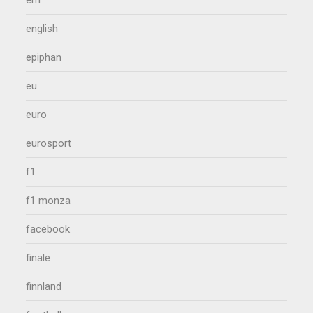
english
epiphan
eu
euro
eurosport
f1
f1 monza
facebook
finale
finnland