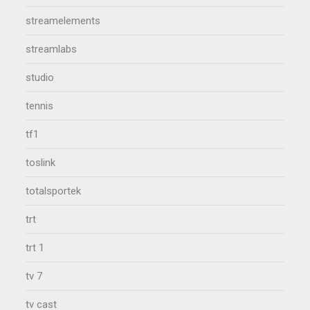
streamelements
streamlabs
studio
tennis
tf1
toslink
totalsportek
trt
trt 1
tv 7
tv cast