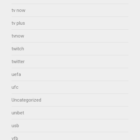
tv now
tv plus
tvnow
twitch
twitter
uefa
ufc
Uncategorized
unibet
usb
vfb