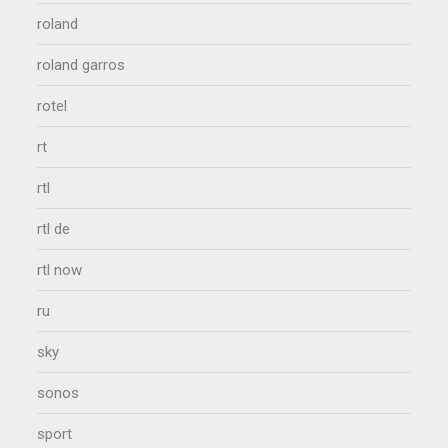
roland
roland garros
rotel
rt
rtl
rtl de
rtl now
ru
sky
sonos
sport