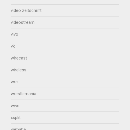
video zeitschrift
videostream
vivo
vk
wirecast
wireless
wrc
wrestlemania
wwe
xsplit
yamaha