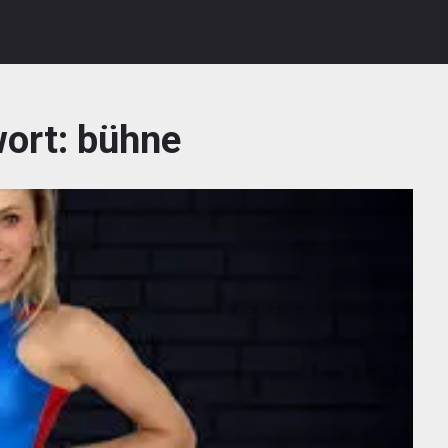
wort:
bühne