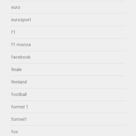
euro
eurosport
f1
f1 monza
facebook
finale
finnland
football
formel 1
formel1
fox