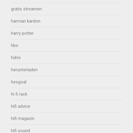
gratis streamen
harman kardon
harry potter
hbo
hdmi
herunterladen
hesgoal
hi fi rack
hifi advice
hifi magazin
hifi sound