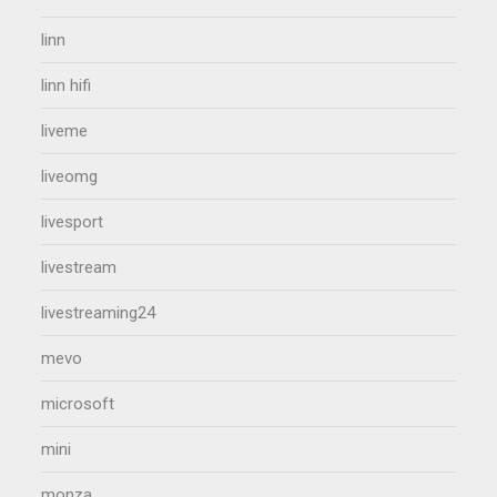
linn
linn hifi
liveme
liveomg
livesport
livestream
livestreaming24
mevo
microsoft
mini
monza