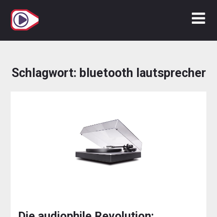
Zum
Inhalt
springen
Schlagwort:
bluetooth lautsprecher
Die audiophile Revolution: