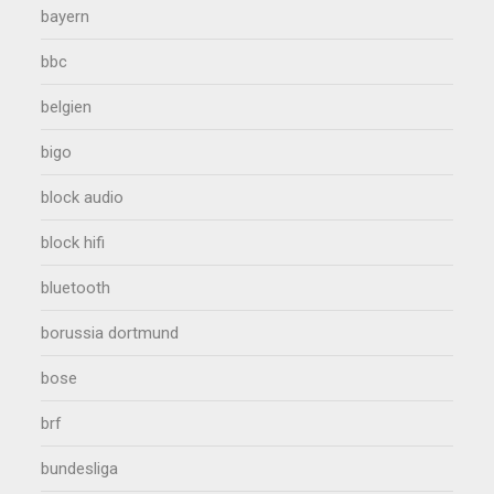
bayern
bbc
belgien
bigo
block audio
block hifi
bluetooth
borussia dortmund
bose
brf
bundesliga