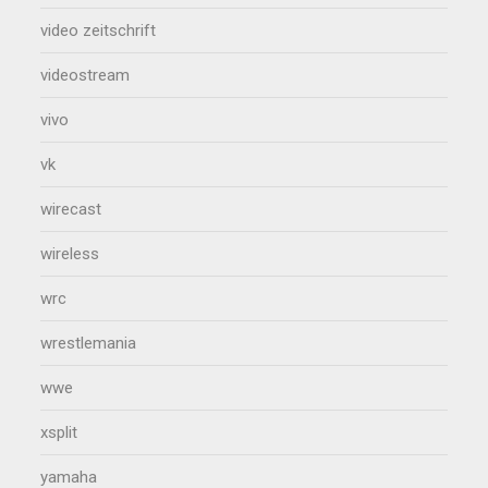
video zeitschrift
videostream
vivo
vk
wirecast
wireless
wrc
wrestlemania
wwe
xsplit
yamaha