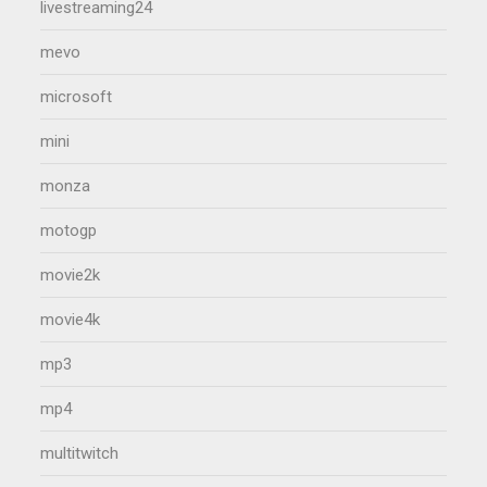
livestreaming24
mevo
microsoft
mini
monza
motogp
movie2k
movie4k
mp3
mp4
multitwitch