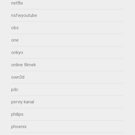
netflix
nsfwyoutube
obs
one
onkyo
online filmek
own3d
pdc
perviy kanal
philips
phoenix