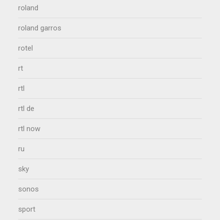
roland
roland garros
rotel
rt
rtl
rtl de
rtl now
ru
sky
sonos
sport