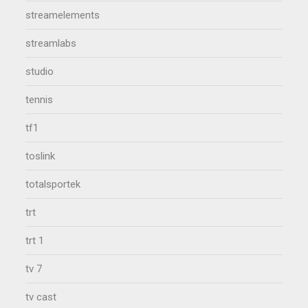
streamelements
streamlabs
studio
tennis
tf1
toslink
totalsportek
trt
trt 1
tv 7
tv cast