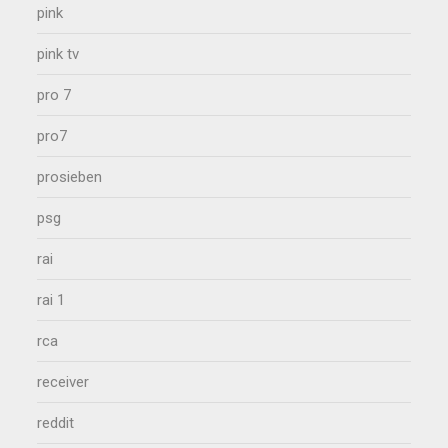
pink
pink tv
pro 7
pro7
prosieben
psg
rai
rai 1
rca
receiver
reddit