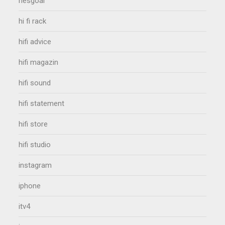
hesgoal
hi fi rack
hifi advice
hifi magazin
hifi sound
hifi statement
hifi store
hifi studio
instagram
iphone
itv4