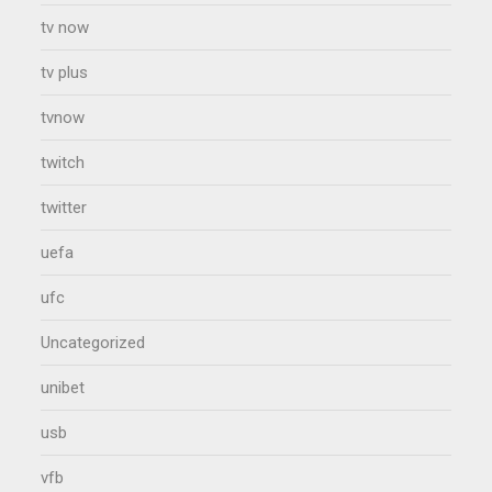
tv now
tv plus
tvnow
twitch
twitter
uefa
ufc
Uncategorized
unibet
usb
vfb