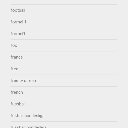
football
formel 1
formel1
fox
france
free
free tv stream
french
fussball
fußball bundesliga
fussball bundesliga