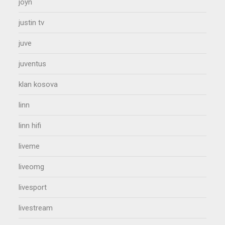
joyn
justin tv
juve
juventus
klan kosova
linn
linn hifi
liveme
liveomg
livesport
livestream