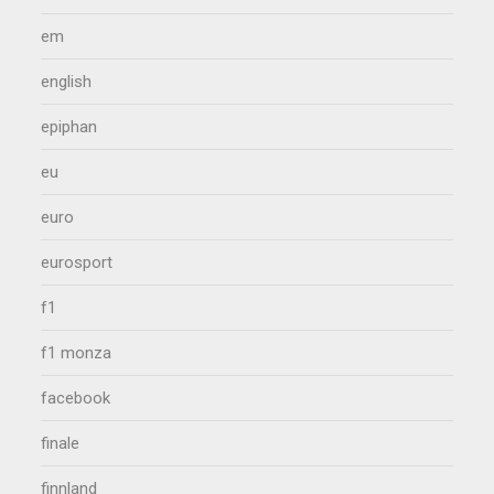
em
english
epiphan
eu
euro
eurosport
f1
f1 monza
facebook
finale
finnland