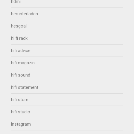
hdmi
herunterladen
hesgoal
hi fi rack
hifi advice
hifi magazin
hifi sound
hifi statement
hifi store
hifi studio
instagram