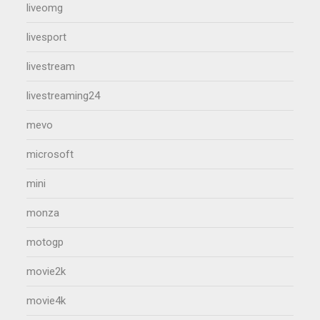
liveomg
livesport
livestream
livestreaming24
mevo
microsoft
mini
monza
motogp
movie2k
movie4k