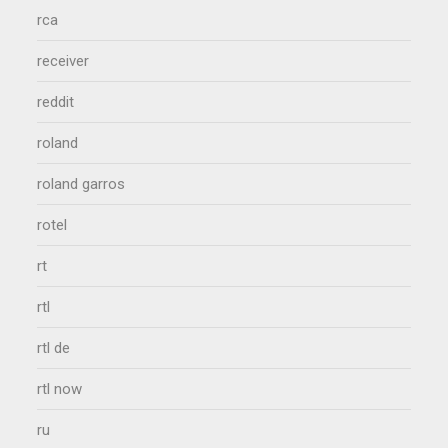
rca
receiver
reddit
roland
roland garros
rotel
rt
rtl
rtl de
rtl now
ru