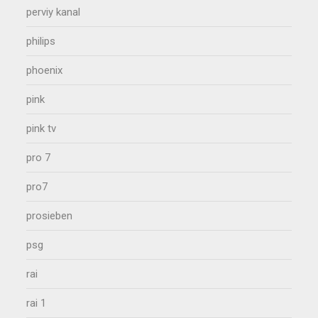
perviy kanal
philips
phoenix
pink
pink tv
pro 7
pro7
prosieben
psg
rai
rai 1