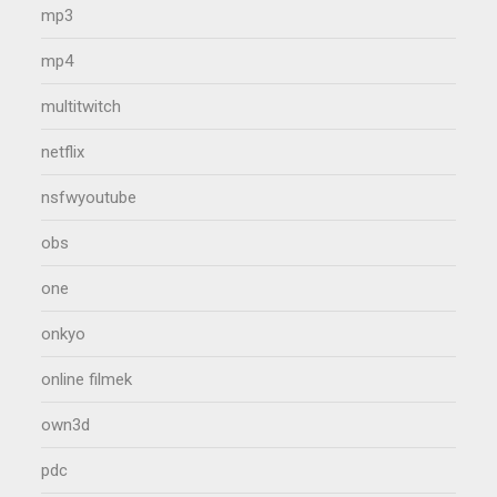
mp3
mp4
multitwitch
netflix
nsfwyoutube
obs
one
onkyo
online filmek
own3d
pdc