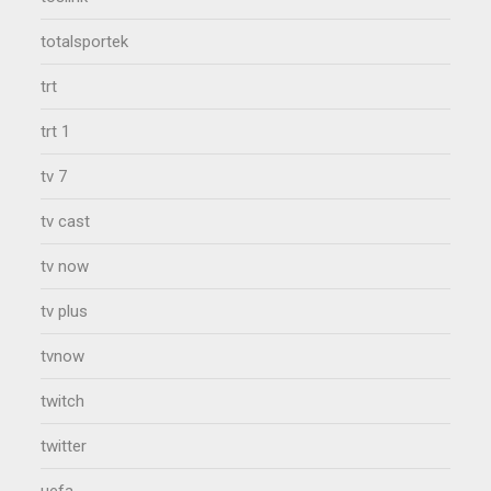
totalsportek
trt
trt 1
tv 7
tv cast
tv now
tv plus
tvnow
twitch
twitter