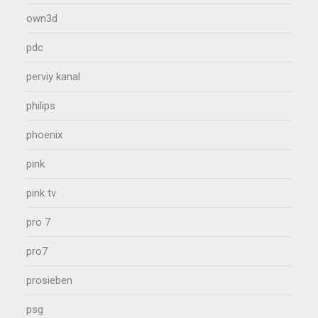
own3d
pdc
perviy kanal
philips
phoenix
pink
pink tv
pro 7
pro7
prosieben
psg