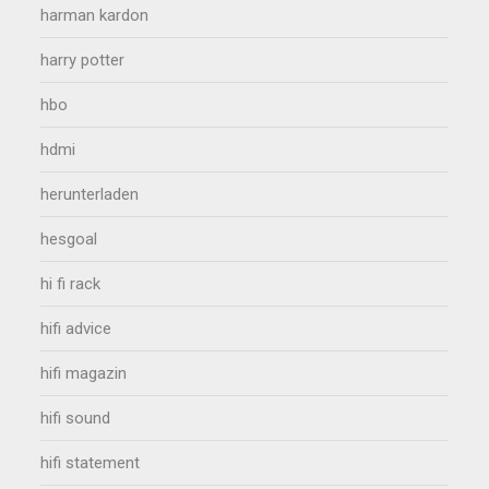
harman kardon
harry potter
hbo
hdmi
herunterladen
hesgoal
hi fi rack
hifi advice
hifi magazin
hifi sound
hifi statement