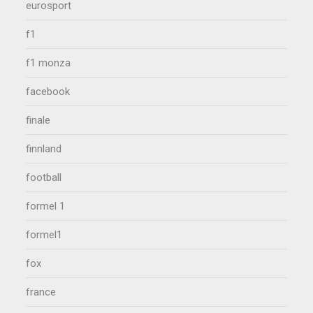
eurosport
f1
f1 monza
facebook
finale
finnland
football
formel 1
formel1
fox
france