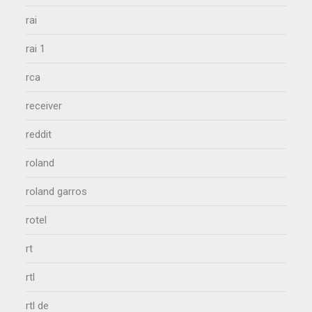
rai
rai 1
rca
receiver
reddit
roland
roland garros
rotel
rt
rtl
rtl de