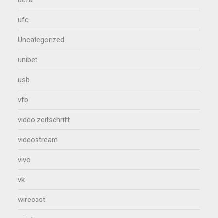
uefa
ufc
Uncategorized
unibet
usb
vfb
video zeitschrift
videostream
vivo
vk
wirecast