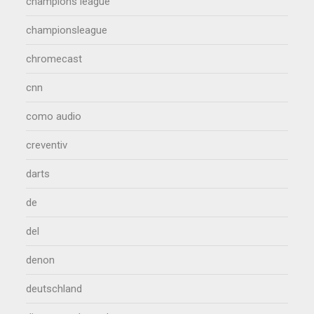
champions league
championsleague
chromecast
cnn
como audio
creventiv
darts
de
del
denon
deutschland