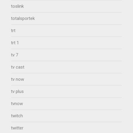
toslink
totalsportek
trt
trt 1
tv 7
tv cast
tv now
tv plus
tvnow
twitch
twitter