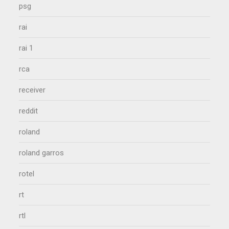
psg
rai
rai 1
rca
receiver
reddit
roland
roland garros
rotel
rt
rtl