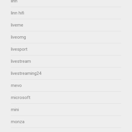
linn
linn hifi
liveme
liveomg
livesport
livestream
livestreaming24
mevo
microsoft
mini
monza