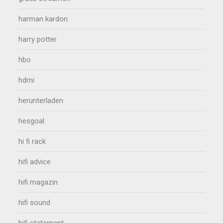
harman kardon
harry potter
hbo
hdmi
herunterladen
hesgoal
hi fi rack
hifi advice
hifi magazin
hifi sound