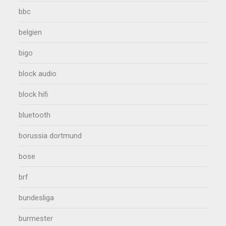
bbc
belgien
bigo
block audio
block hifi
bluetooth
borussia dortmund
bose
brf
bundesliga
burmester