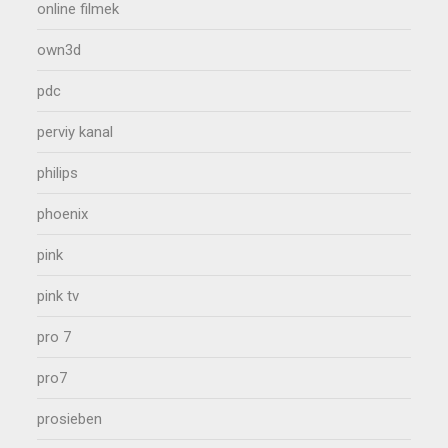
online filmek
own3d
pdc
perviy kanal
philips
phoenix
pink
pink tv
pro 7
pro7
prosieben