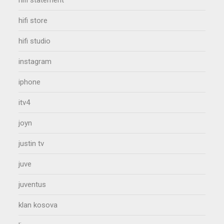
hifi statement
hifi store
hifi studio
instagram
iphone
itv4
joyn
justin tv
juve
juventus
klan kosova