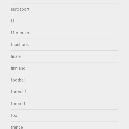
eurosport
f1
f1 monza
facebook
finale
finnland
football
formel 1
formel1
fox
france