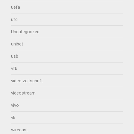
uefa
ufc
Uncategorized
unibet
usb
vfb
video zeitschrift
videostream
vivo
vk
wirecast