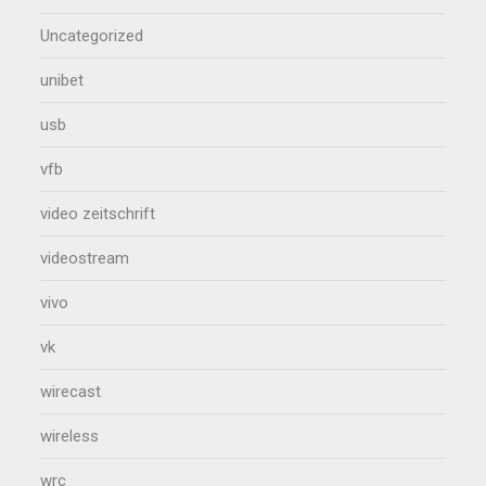
Uncategorized
unibet
usb
vfb
video zeitschrift
videostream
vivo
vk
wirecast
wireless
wrc