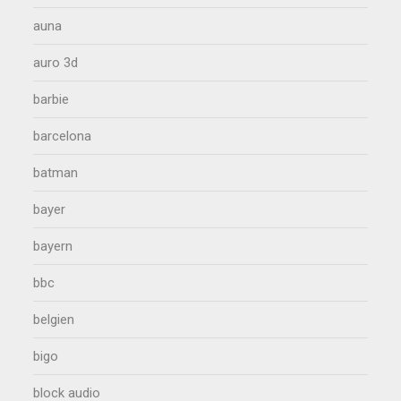
auna
auro 3d
barbie
barcelona
batman
bayer
bayern
bbc
belgien
bigo
block audio