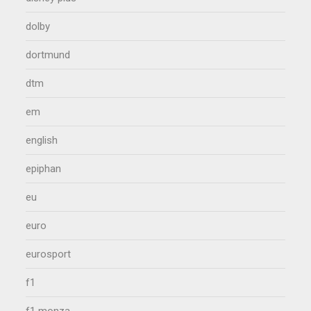
dolby
dortmund
dtm
em
english
epiphan
eu
euro
eurosport
f1
f1 monza