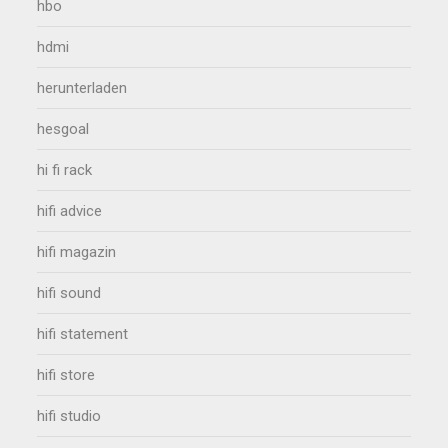
hbo
hdmi
herunterladen
hesgoal
hi fi rack
hifi advice
hifi magazin
hifi sound
hifi statement
hifi store
hifi studio