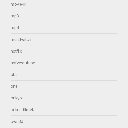
movie4k
mp3
mp4
multitwitch
netflix
nsfwyoutube
obs
one
onkyo
online filmek
own3d