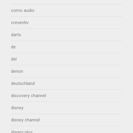
como audio
creventiv
darts
de
del
denon
deutschland
discovery channel
disney
disney channel
disney plus