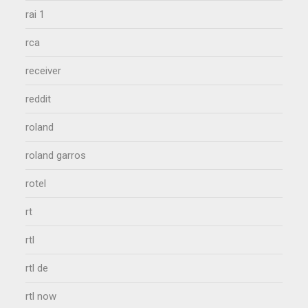
rai 1
rca
receiver
reddit
roland
roland garros
rotel
rt
rtl
rtl de
rtl now