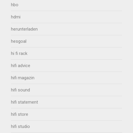
hbo
hdmi
herunterladen
hesgoal
hi fi rack
hifi advice
hifi magazin
hifi sound
hifi statement
hifi store
hifi studio