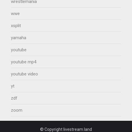
wrestlemania
wwe
xsplit
yamaha
youtube
youtube mp4
youtube video
yt
zdf
zoom
© Copyright livestream.land