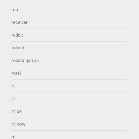
rca
receiver
reddit
roland
roland garros
rotel
rt
rtl
rtl de
rtl now
ru