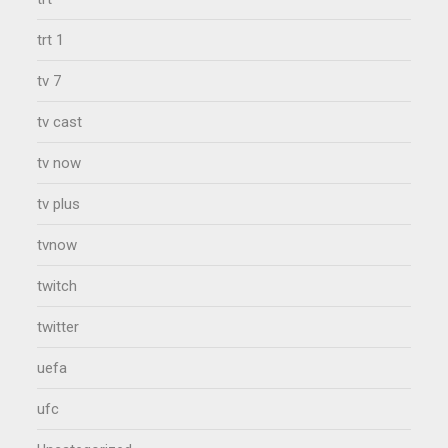
trt 1
tv 7
tv cast
tv now
tv plus
tvnow
twitch
twitter
uefa
ufc