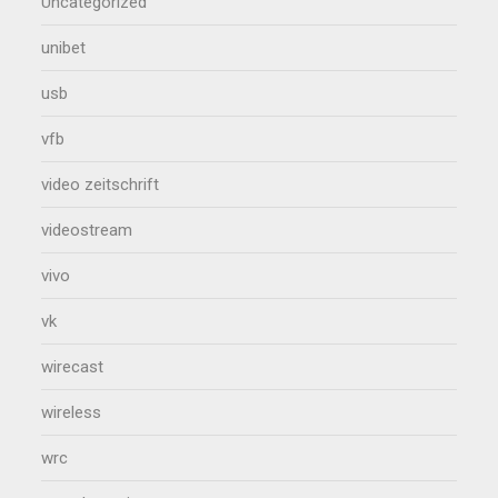
Uncategorized
unibet
usb
vfb
video zeitschrift
videostream
vivo
vk
wirecast
wireless
wrc