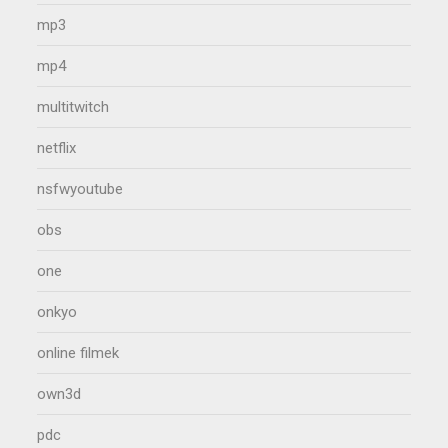
mp3
mp4
multitwitch
netflix
nsfwyoutube
obs
one
onkyo
online filmek
own3d
pdc