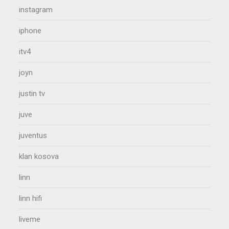
instagram
iphone
itv4
joyn
justin tv
juve
juventus
klan kosova
linn
linn hifi
liveme