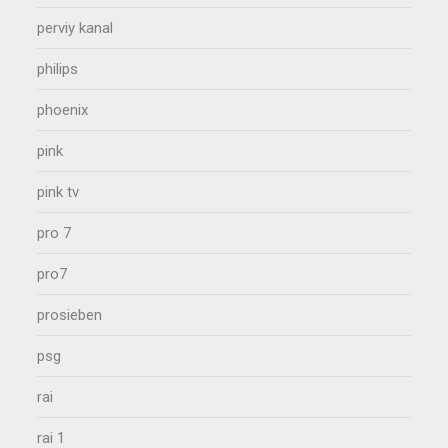
perviy kanal
philips
phoenix
pink
pink tv
pro 7
pro7
prosieben
psg
rai
rai 1