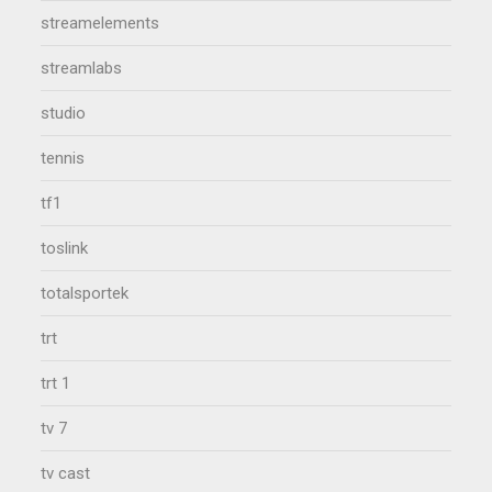
streamelements
streamlabs
studio
tennis
tf1
toslink
totalsportek
trt
trt 1
tv 7
tv cast