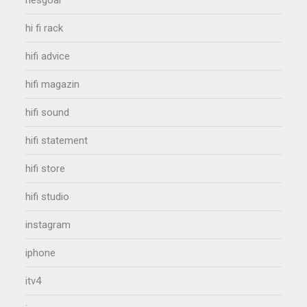
hesgoal
hi fi rack
hifi advice
hifi magazin
hifi sound
hifi statement
hifi store
hifi studio
instagram
iphone
itv4