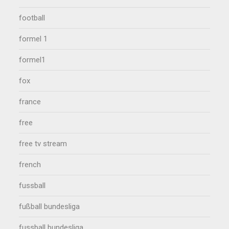
football
formel 1
formel1
fox
france
free
free tv stream
french
fussball
fußball bundesliga
fussball bundesliga