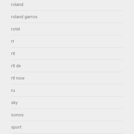
roland
roland garros
rotel
rt
rtl
rtl de
rtl now
ru
sky
sonos
sport