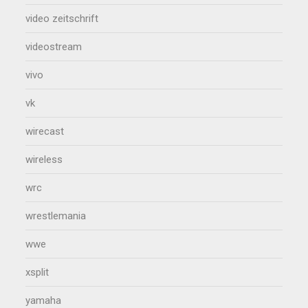
video zeitschrift
videostream
vivo
vk
wirecast
wireless
wrc
wrestlemania
wwe
xsplit
yamaha