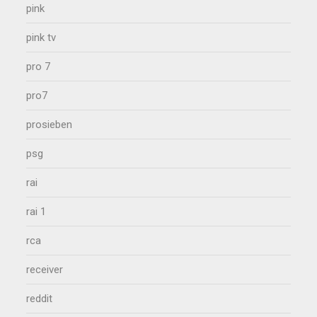
pink
pink tv
pro 7
pro7
prosieben
psg
rai
rai 1
rca
receiver
reddit