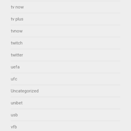
tv now
tv plus
tvnow
twitch
twitter
uefa
ufc
Uncategorized
unibet
usb
vfb