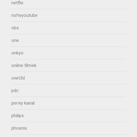
netflix
nsfwyoutube
obs
one
onkyo
online filmek
own3d
pdc
perviy kanal
philips
phoenix