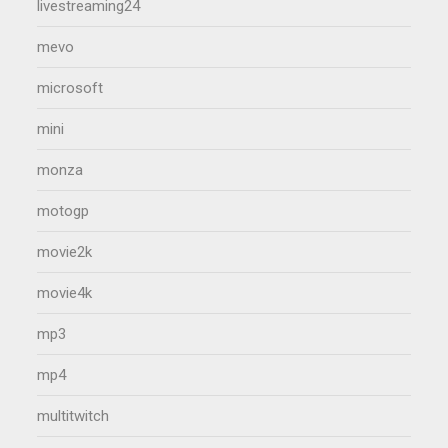
livestreaming24
mevo
microsoft
mini
monza
motogp
movie2k
movie4k
mp3
mp4
multitwitch