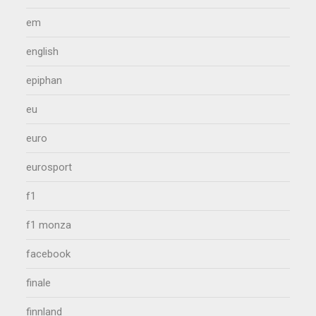
em
english
epiphan
eu
euro
eurosport
f1
f1 monza
facebook
finale
finnland