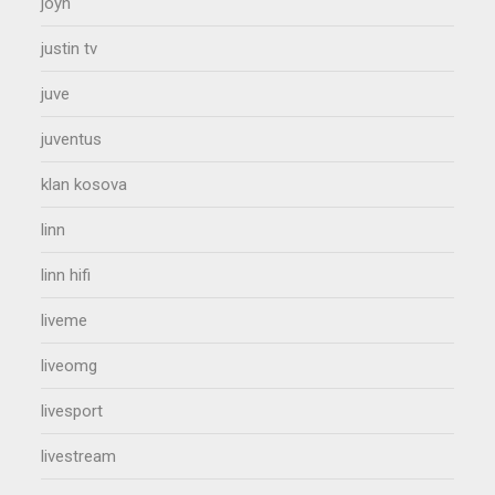
joyn
justin tv
juve
juventus
klan kosova
linn
linn hifi
liveme
liveomg
livesport
livestream