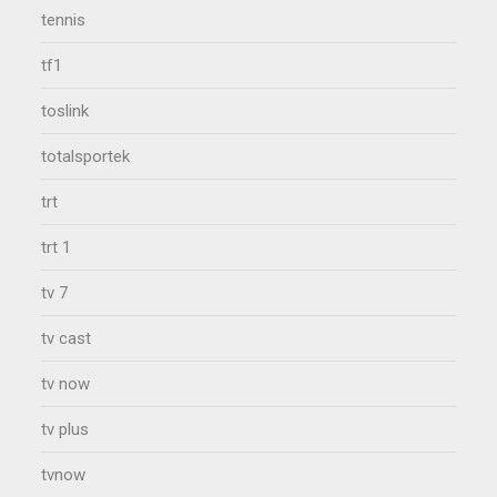
tennis
tf1
toslink
totalsportek
trt
trt 1
tv 7
tv cast
tv now
tv plus
tvnow