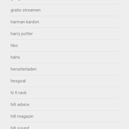
gratis streamen
harman kardon
harry potter
hbo
hdmi
herunterladen
hesgoal
hi fi rack
hifi advice
hifi magazin
hifi sound