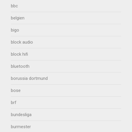
bbc
belgien
bigo
block audio
block hifi
bluetooth
borussia dortmund
bose
brf
bundesliga
burmester