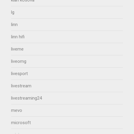
klan kosova
lg
linn
linn hifi
liveme
liveomg
livesport
livestream
livestreaming24
mevo
microsoft