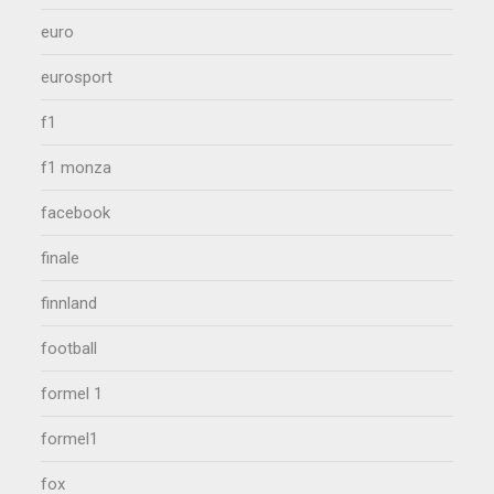
euro
eurosport
f1
f1 monza
facebook
finale
finnland
football
formel 1
formel1
fox