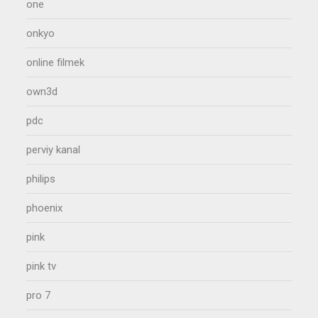
one
onkyo
online filmek
own3d
pdc
perviy kanal
philips
phoenix
pink
pink tv
pro 7