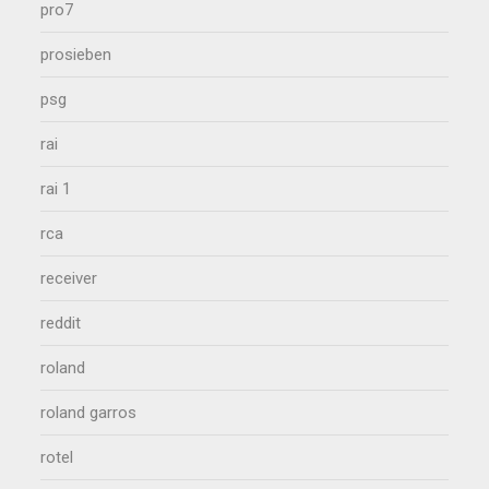
pro7
prosieben
psg
rai
rai 1
rca
receiver
reddit
roland
roland garros
rotel