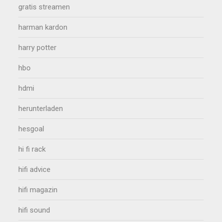
gratis streamen
harman kardon
harry potter
hbo
hdmi
herunterladen
hesgoal
hi fi rack
hifi advice
hifi magazin
hifi sound