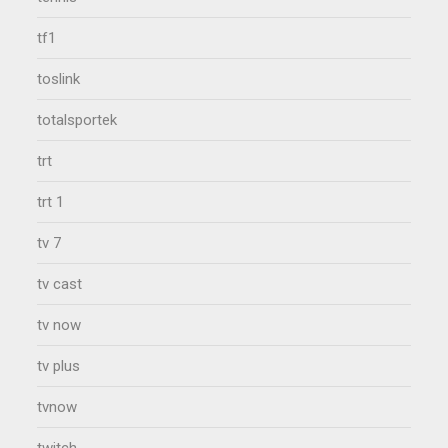
tf1
toslink
totalsportek
trt
trt 1
tv 7
tv cast
tv now
tv plus
tvnow