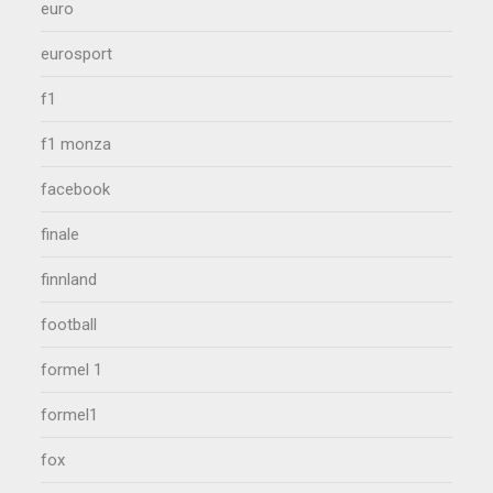
euro
eurosport
f1
f1 monza
facebook
finale
finnland
football
formel 1
formel1
fox