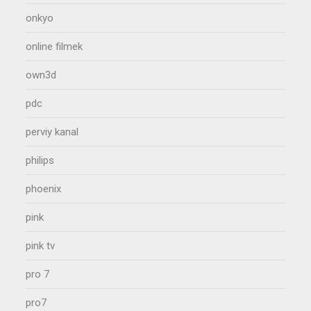
onkyo
online filmek
own3d
pdc
perviy kanal
philips
phoenix
pink
pink tv
pro 7
pro7