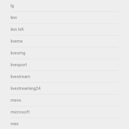
lg
linn
linn hifi
liveme
liveomg
livesport
livestream
livestreaming24
mevo
microsoft
mini