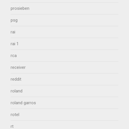
prosieben
psg
rai
rai 1
rca
receiver
reddit
roland
roland garros
rotel
rt