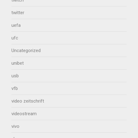
twitch
twitter
uefa
ufc
Uncategorized
unibet
usb
vfb
video zeitschrift
videostream
vivo