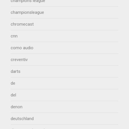
champions league
championsleague
chromecast
cnn
como audio
creventiv
darts
de
del
denon
deutschland