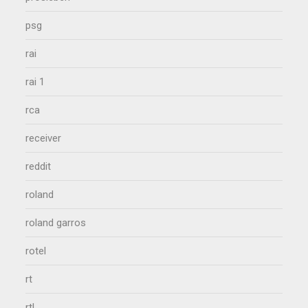
psg
rai
rai 1
rca
receiver
reddit
roland
roland garros
rotel
rt
rtl