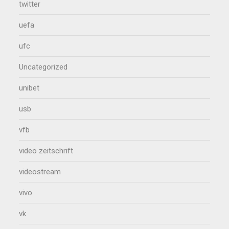
twitter
uefa
ufc
Uncategorized
unibet
usb
vfb
video zeitschrift
videostream
vivo
vk