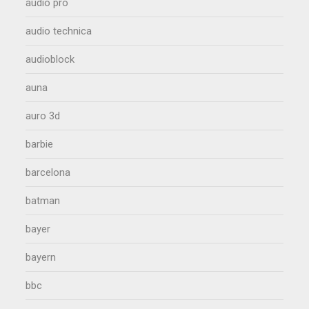
audio pro
audio technica
audioblock
auna
auro 3d
barbie
barcelona
batman
bayer
bayern
bbc