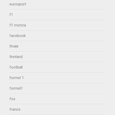
eurosport
f1
f1 monza
facebook
finale
finnland
football
formel 1
formel1
fox
france