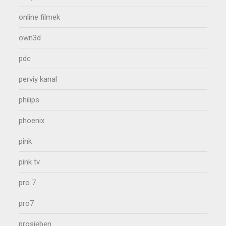
online filmek
own3d
pdc
perviy kanal
philips
phoenix
pink
pink tv
pro 7
pro7
prosieben