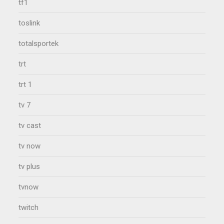
tf1
toslink
totalsportek
trt
trt 1
tv 7
tv cast
tv now
tv plus
tvnow
twitch