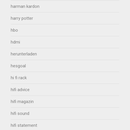
harman kardon
harry potter
hbo
hdmi
herunterladen
hesgoal
hi fi rack
hifi advice
hifi magazin
hifi sound
hifi statement