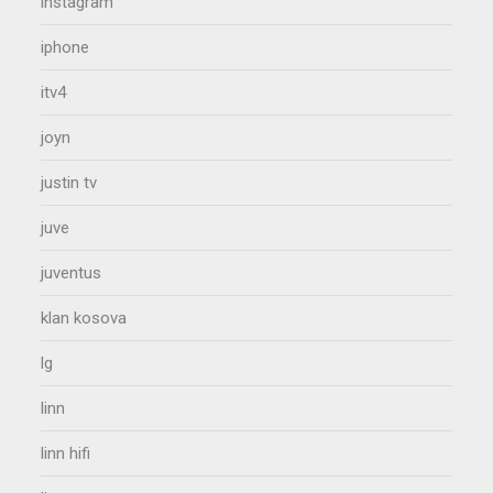
instagram
iphone
itv4
joyn
justin tv
juve
juventus
klan kosova
lg
linn
linn hifi