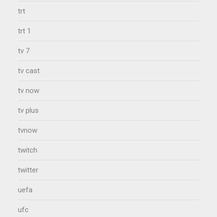
trt
trt 1
tv 7
tv cast
tv now
tv plus
tvnow
twitch
twitter
uefa
ufc