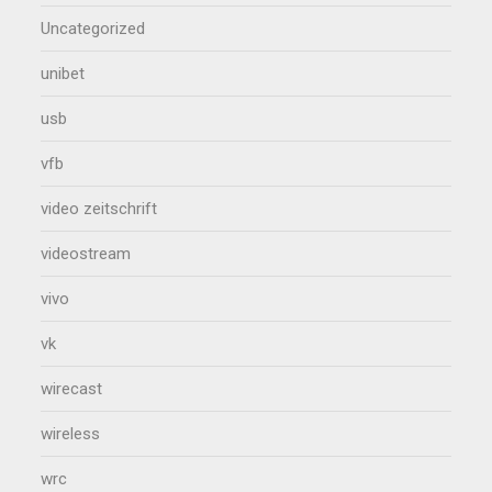
Uncategorized
unibet
usb
vfb
video zeitschrift
videostream
vivo
vk
wirecast
wireless
wrc