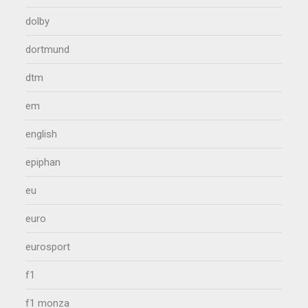
dolby
dortmund
dtm
em
english
epiphan
eu
euro
eurosport
f1
f1 monza