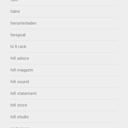
hdmi
herunterladen
hesgoal
hi fi rack
hifi advice
hifi magazin
hifi sound
hifi statement
hifi store
hifi studio