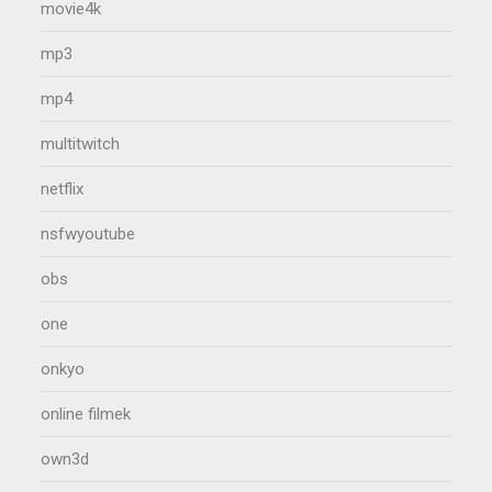
movie4k
mp3
mp4
multitwitch
netflix
nsfwyoutube
obs
one
onkyo
online filmek
own3d