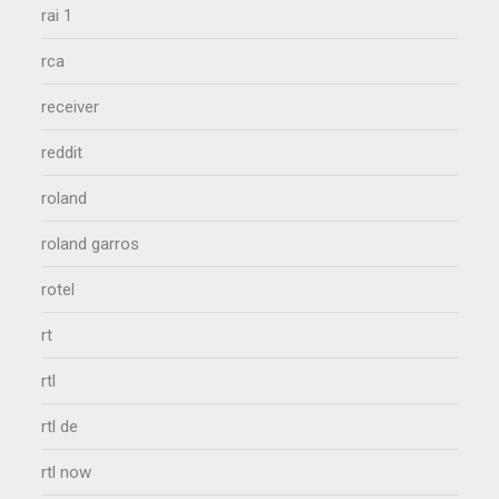
rai 1
rca
receiver
reddit
roland
roland garros
rotel
rt
rtl
rtl de
rtl now