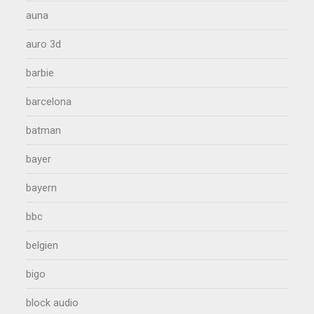
auna
auro 3d
barbie
barcelona
batman
bayer
bayern
bbc
belgien
bigo
block audio