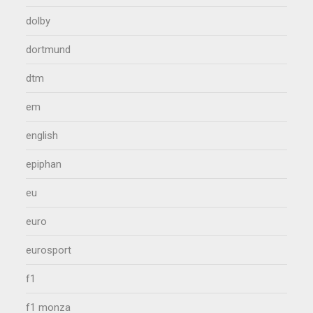
dolby
dortmund
dtm
em
english
epiphan
eu
euro
eurosport
f1
f1 monza