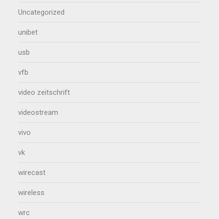
Uncategorized
unibet
usb
vfb
video zeitschrift
videostream
vivo
vk
wirecast
wireless
wrc