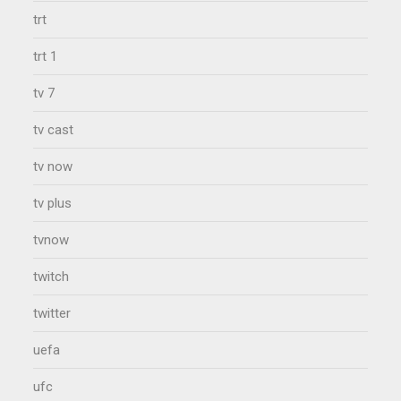
trt
trt 1
tv 7
tv cast
tv now
tv plus
tvnow
twitch
twitter
uefa
ufc