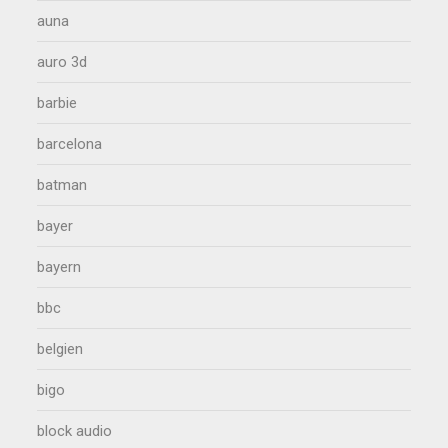
auna
auro 3d
barbie
barcelona
batman
bayer
bayern
bbc
belgien
bigo
block audio