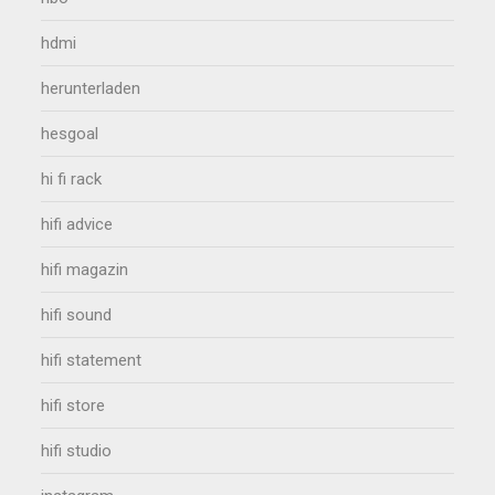
hdmi
herunterladen
hesgoal
hi fi rack
hifi advice
hifi magazin
hifi sound
hifi statement
hifi store
hifi studio