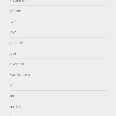
instagram
iphone
itv4
joyn
justin tv
juve
juventus
klan kosova
lg
linn
linn hifi