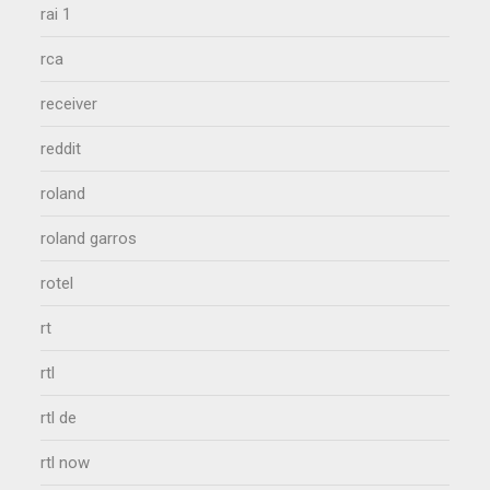
rai 1
rca
receiver
reddit
roland
roland garros
rotel
rt
rtl
rtl de
rtl now