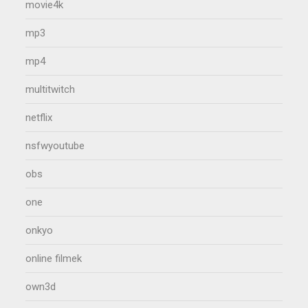
movie4k
mp3
mp4
multitwitch
netflix
nsfwyoutube
obs
one
onkyo
online filmek
own3d