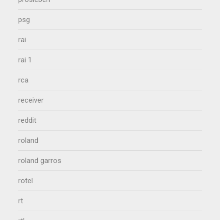
psg
rai
rai 1
rca
receiver
reddit
roland
roland garros
rotel
rt