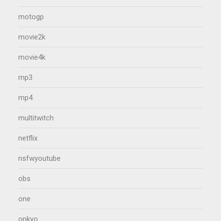
motogp
movie2k
movie4k
mp3
mp4
multitwitch
netflix
nsfwyoutube
obs
one
onkyo