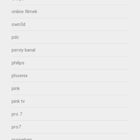
online filmek
own3d
pdc
perviy kanal
philips
phoenix
pink
pink tv
pro 7
pro7
prosieben