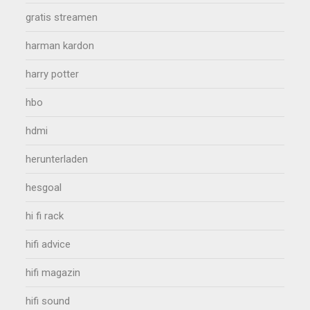
gratis streamen
harman kardon
harry potter
hbo
hdmi
herunterladen
hesgoal
hi fi rack
hifi advice
hifi magazin
hifi sound