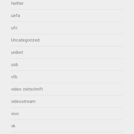
twitter
uefa
ufc
Uncategorized
unibet
usb
vfb
video zeitschrift
videostream
vivo
vk