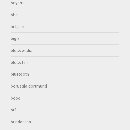
bayern
bbc
belgien
bigo
block audio
block hifi
bluetooth
borussia dortmund
bose
brf
bundesliga