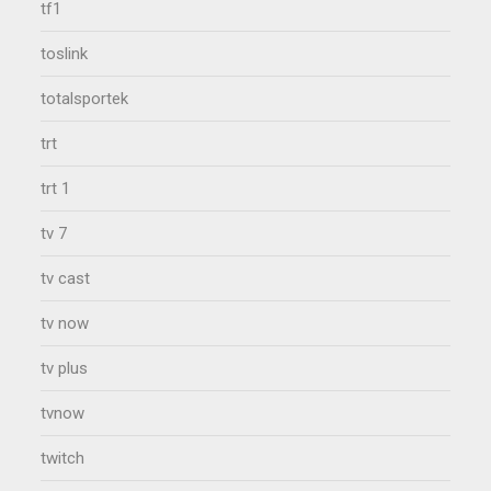
tf1
toslink
totalsportek
trt
trt 1
tv 7
tv cast
tv now
tv plus
tvnow
twitch