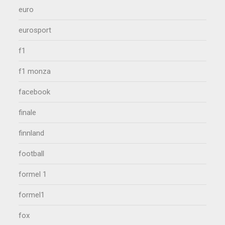
euro
eurosport
f1
f1 monza
facebook
finale
finnland
football
formel 1
formel1
fox