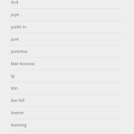
itv4
joyn
justin tv
juve
juventus
klan kosova
lg
linn
linn hifi
liveme
liveomg