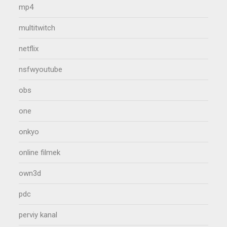
mp4
multitwitch
netflix
nsfwyoutube
obs
one
onkyo
online filmek
own3d
pdc
perviy kanal