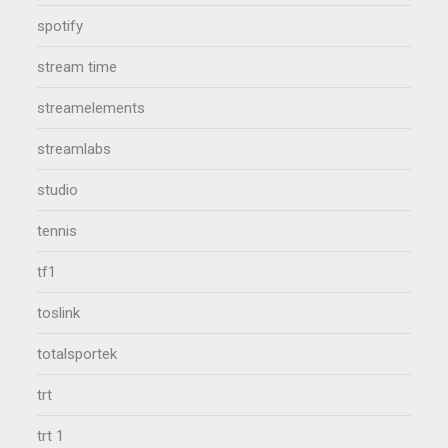
spotify
stream time
streamelements
streamlabs
studio
tennis
tf1
toslink
totalsportek
trt
trt 1