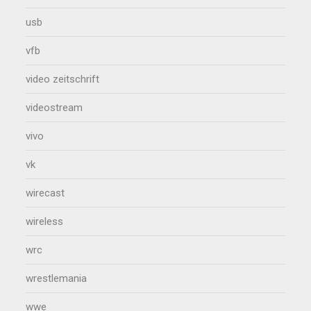
usb
vfb
video zeitschrift
videostream
vivo
vk
wirecast
wireless
wrc
wrestlemania
wwe