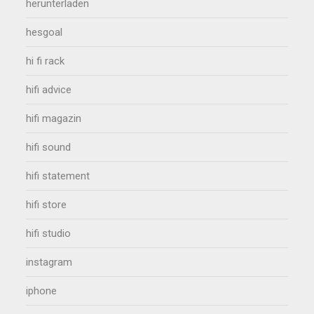
herunterladen
hesgoal
hi fi rack
hifi advice
hifi magazin
hifi sound
hifi statement
hifi store
hifi studio
instagram
iphone