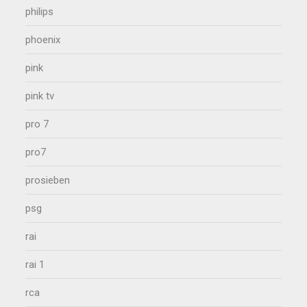
philips
phoenix
pink
pink tv
pro 7
pro7
prosieben
psg
rai
rai 1
rca