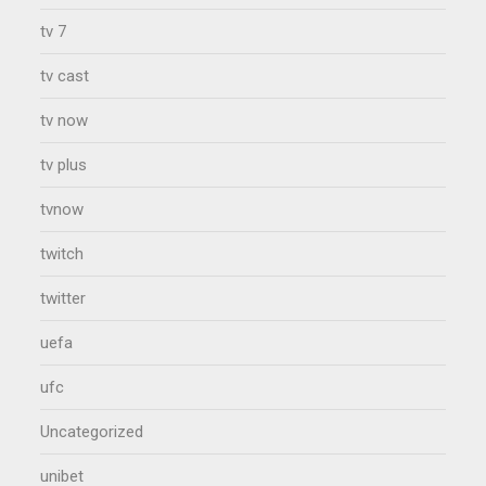
tv 7
tv cast
tv now
tv plus
tvnow
twitch
twitter
uefa
ufc
Uncategorized
unibet