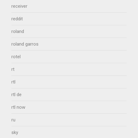
receiver
reddit
roland
roland garros
rotel
rt
rtl
rtl de
rtl now
ru
sky