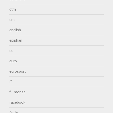
dtm
em
english
epiphan
eu
euro
eurosport
f1
f1 monza
facebook
finale