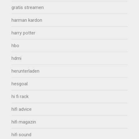
gratis streamen
harman kardon
harry potter
hbo
hdmi
herunterladen
hesgoal
hi fi rack
hifi advice
hifi magazin
hifi sound