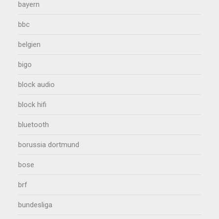
bayern
bbc
belgien
bigo
block audio
block hifi
bluetooth
borussia dortmund
bose
brf
bundesliga