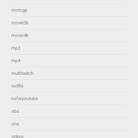
motogp
movie2k
movie4k
mp3
mp4
multitwitch
netflix
nsfwyoutube
obs
one
onkyo