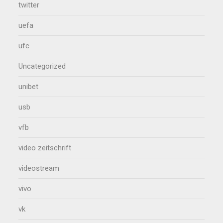
twitter
uefa
ufc
Uncategorized
unibet
usb
vfb
video zeitschrift
videostream
vivo
vk