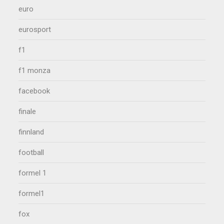
euro
eurosport
f1
f1 monza
facebook
finale
finnland
football
formel 1
formel1
fox