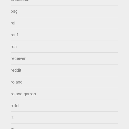
psg
rai
rai 1
rca
receiver
reddit
roland
roland garros
rotel
rt