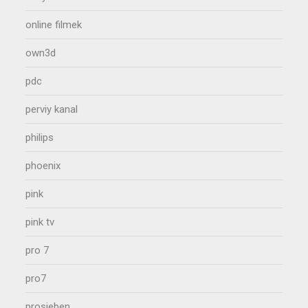
online filmek
own3d
pdc
perviy kanal
philips
phoenix
pink
pink tv
pro 7
pro7
prosieben