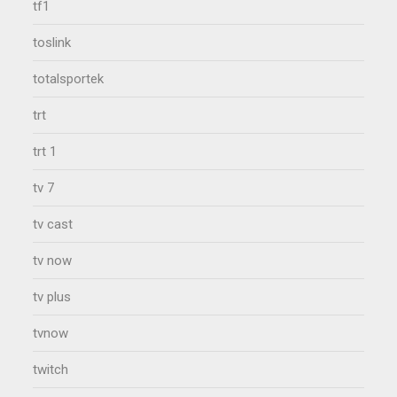
tf1
toslink
totalsportek
trt
trt 1
tv 7
tv cast
tv now
tv plus
tvnow
twitch