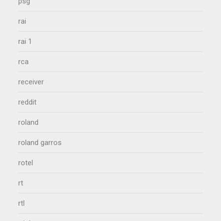
psg
rai
rai 1
rca
receiver
reddit
roland
roland garros
rotel
rt
rtl