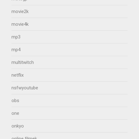
movie2k
movie4k
mp3
mp4
multitwitch
netflix
nsfwyoutube
obs
one
onkyo
online filmek