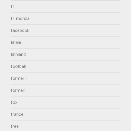
f1
f1 monza
facebook
finale
finnland
football
formel 1
formel1
fox
france
free