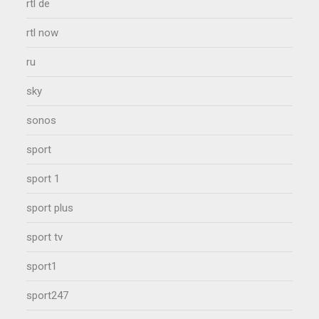
rtl de
rtl now
ru
sky
sonos
sport
sport 1
sport plus
sport tv
sport1
sport247