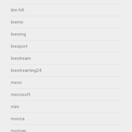
linn hifi
liveme
liveomg
livesport
livestream
livestreaming24
mevo
microsoft
mini
monza
motogp