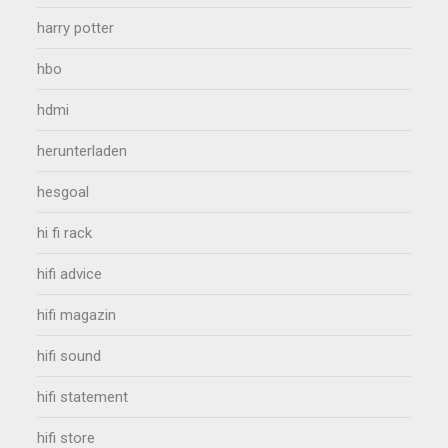
harry potter
hbo
hdmi
herunterladen
hesgoal
hi fi rack
hifi advice
hifi magazin
hifi sound
hifi statement
hifi store