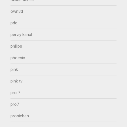
own3d
pdc
perviy kanal
philips
phoenix
pink
pink tv
pro 7
pro7
prosieben