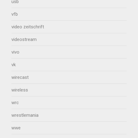
usb
vfb
video zeitschrift
videostream
vivo
vk
wirecast
wireless
wrc
wrestlemania
wwe