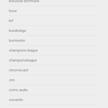
borussia dortmund
bose
brf
bundesliga
burmester
champions league
championsleague
chromecast
cnn
como audio
creventiv