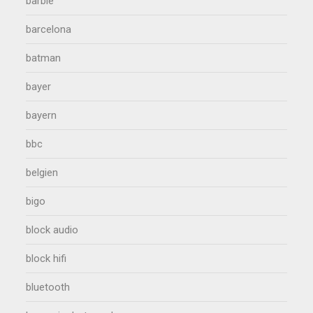
barbie
barcelona
batman
bayer
bayern
bbc
belgien
bigo
block audio
block hifi
bluetooth