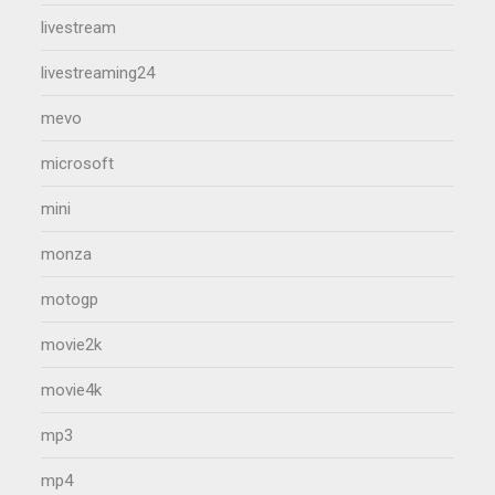
livestream
livestreaming24
mevo
microsoft
mini
monza
motogp
movie2k
movie4k
mp3
mp4