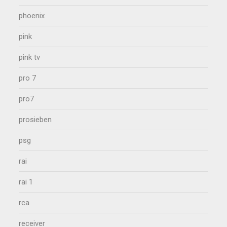
phoenix
pink
pink tv
pro 7
pro7
prosieben
psg
rai
rai 1
rca
receiver