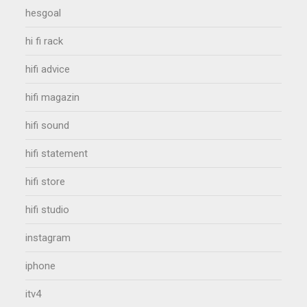
hesgoal
hi fi rack
hifi advice
hifi magazin
hifi sound
hifi statement
hifi store
hifi studio
instagram
iphone
itv4