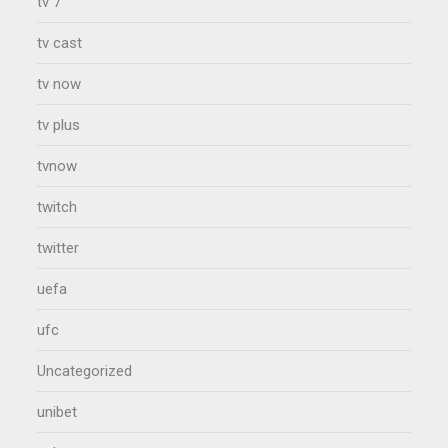
tv 7
tv cast
tv now
tv plus
tvnow
twitch
twitter
uefa
ufc
Uncategorized
unibet