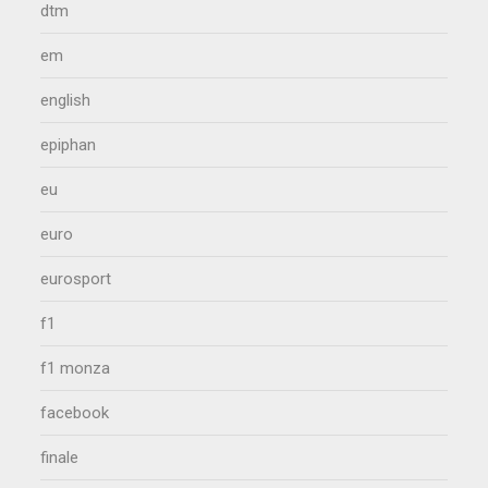
dtm
em
english
epiphan
eu
euro
eurosport
f1
f1 monza
facebook
finale