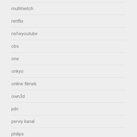
multitwitch
netflix
nsfwyoutube
obs
one
onkyo
online filmek
own3d
pdc
perviy kanal
philips