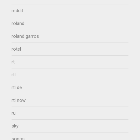
reddit
roland
roland garros
rotel
rt
rtl
rtl de
rtl now
ru
sky
sonos