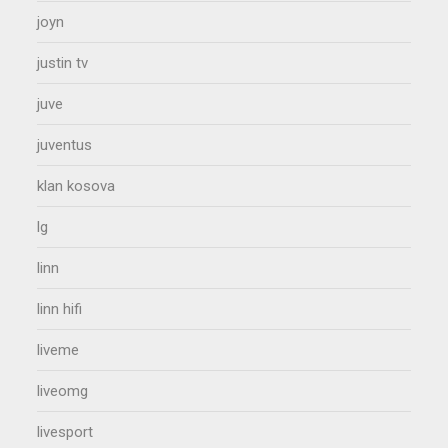
joyn
justin tv
juve
juventus
klan kosova
lg
linn
linn hifi
liveme
liveomg
livesport