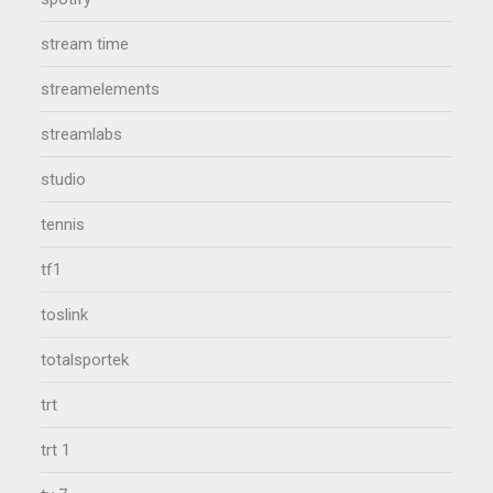
stream time
streamelements
streamlabs
studio
tennis
tf1
toslink
totalsportek
trt
trt 1