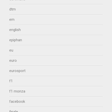
dtm
em
english
epiphan
eu
euro
eurosport
f1
f1 monza
facebook
finale