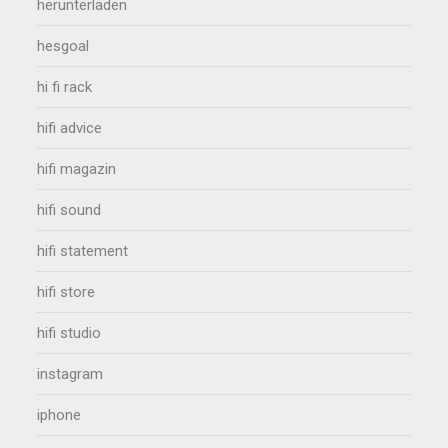
herunterladen
hesgoal
hi fi rack
hifi advice
hifi magazin
hifi sound
hifi statement
hifi store
hifi studio
instagram
iphone