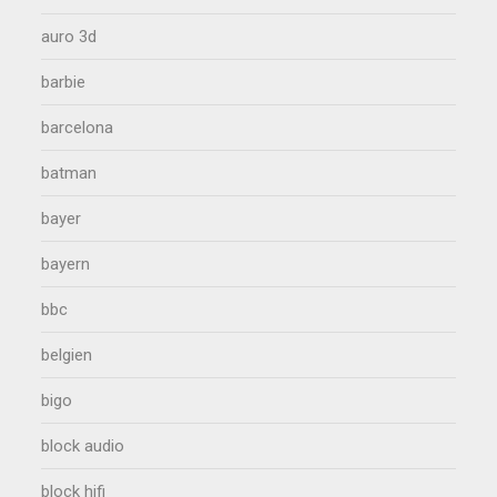
auro 3d
barbie
barcelona
batman
bayer
bayern
bbc
belgien
bigo
block audio
block hifi