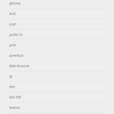
iphone
itv4
joyn
justin tv
juve
juventus
klan kosova
lg
linn
linn hifi
liveme