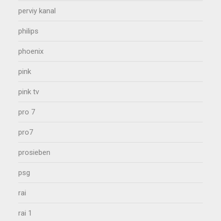
perviy kanal
philips
phoenix
pink
pink tv
pro 7
pro7
prosieben
psg
rai
rai 1