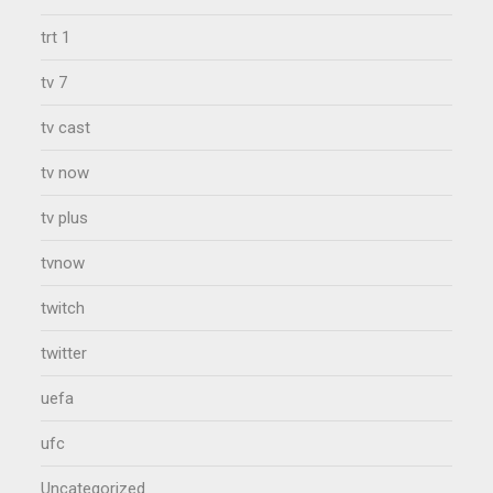
trt 1
tv 7
tv cast
tv now
tv plus
tvnow
twitch
twitter
uefa
ufc
Uncategorized