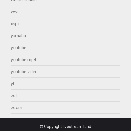
wwe
xsplit
yamaha
youtube
youtube mp4
youtube video
yt
zdf
zoom
© Copyright livestream.land