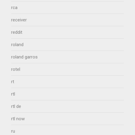
rca
receiver
reddit
roland
roland garros
rotel
rt
rtl
rtl de
rtl now
ru