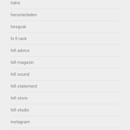
hdmi
herunterladen
hesgoal
hi fi rack
hifi advice
hifi magazin
hifi sound
hifi statement
hifi store
hifi studio
instagram