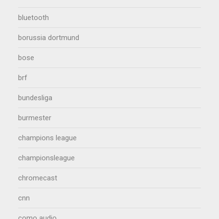
bluetooth
borussia dortmund
bose
brf
bundesliga
burmester
champions league
championsleague
chromecast
cnn
como audio