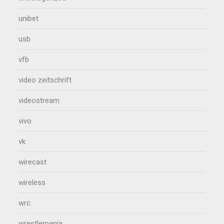
unibet
usb
vfb
video zeitschrift
videostream
vivo
vk
wirecast
wireless
wrc
wrestlemania