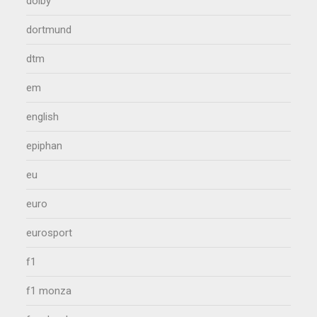
dolby
dortmund
dtm
em
english
epiphan
eu
euro
eurosport
f1
f1 monza