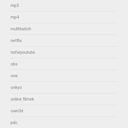
mp3
mp4
multitwitch
netflix
nsfwyoutube
obs
one
onkyo
online filmek
own3d
pdc