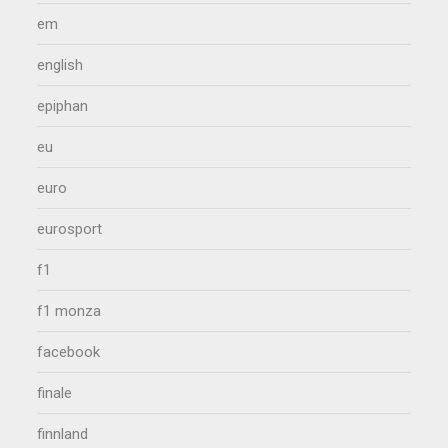
em
english
epiphan
eu
euro
eurosport
f1
f1 monza
facebook
finale
finnland