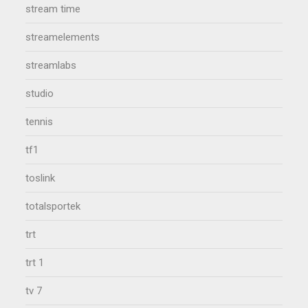
stream time
streamelements
streamlabs
studio
tennis
tf1
toslink
totalsportek
trt
trt 1
tv 7