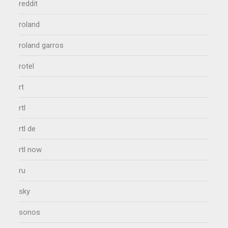
reddit
roland
roland garros
rotel
rt
rtl
rtl de
rtl now
ru
sky
sonos