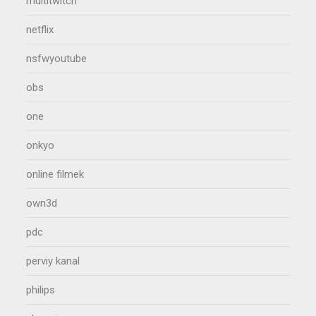
multitwitch
netflix
nsfwyoutube
obs
one
onkyo
online filmek
own3d
pdc
perviy kanal
philips