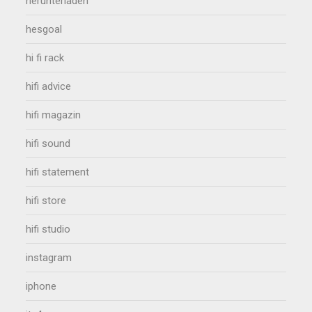
herunterladen
hesgoal
hi fi rack
hifi advice
hifi magazin
hifi sound
hifi statement
hifi store
hifi studio
instagram
iphone