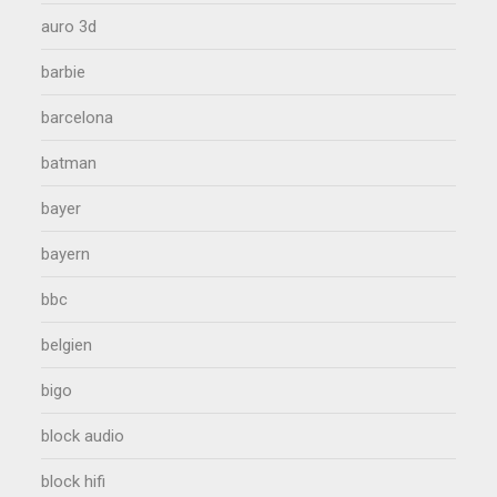
auro 3d
barbie
barcelona
batman
bayer
bayern
bbc
belgien
bigo
block audio
block hifi