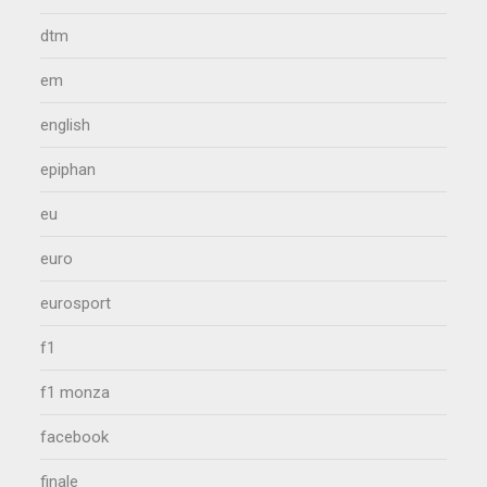
dtm
em
english
epiphan
eu
euro
eurosport
f1
f1 monza
facebook
finale