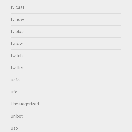
tv cast
tv now
tv plus
tvnow
twitch
twitter
uefa
ufc
Uncategorized
unibet
usb