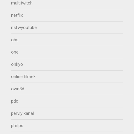
multitwitch
netflix
nsfwyoutube
obs
one
onkyo
online filmek
own3d
pdc
perviy kanal
philips