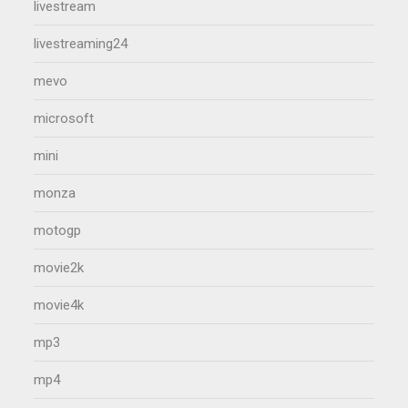
livestream
livestreaming24
mevo
microsoft
mini
monza
motogp
movie2k
movie4k
mp3
mp4