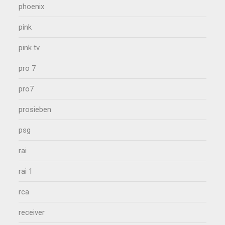
phoenix
pink
pink tv
pro 7
pro7
prosieben
psg
rai
rai 1
rca
receiver