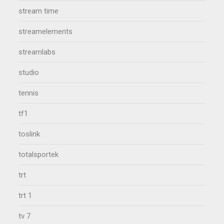
stream time
streamelements
streamlabs
studio
tennis
tf1
toslink
totalsportek
trt
trt 1
tv 7