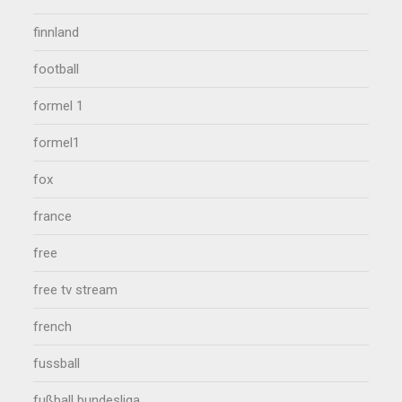
finnland
football
formel 1
formel1
fox
france
free
free tv stream
french
fussball
fußball bundesliga