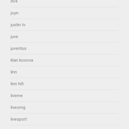
itv4
joyn
justin tv
juve
juventus
klan kosova
linn
linn hifi
liveme
liveomg
livesport