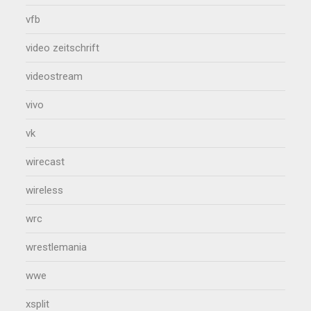
vfb
video zeitschrift
videostream
vivo
vk
wirecast
wireless
wrc
wrestlemania
wwe
xsplit