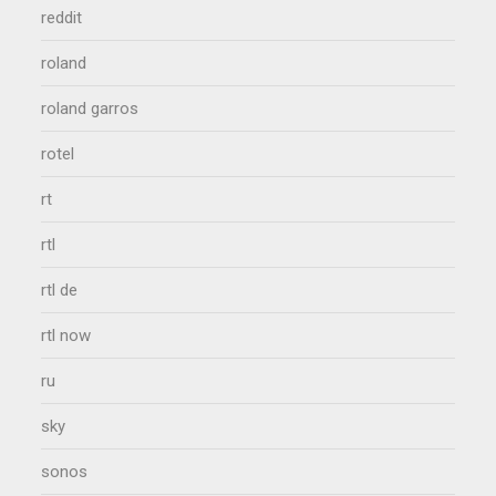
reddit
roland
roland garros
rotel
rt
rtl
rtl de
rtl now
ru
sky
sonos