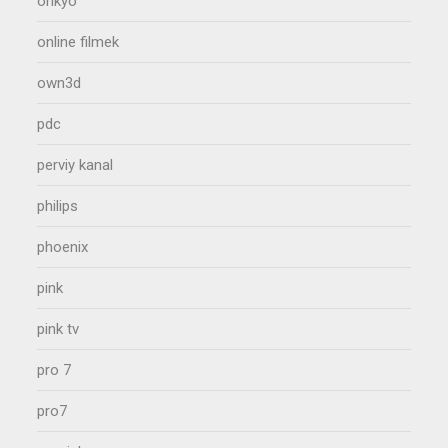
onkyo
online filmek
own3d
pdc
perviy kanal
philips
phoenix
pink
pink tv
pro 7
pro7