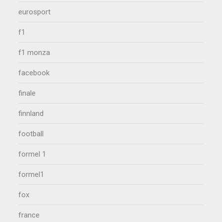
eurosport
f1
f1 monza
facebook
finale
finnland
football
formel 1
formel1
fox
france