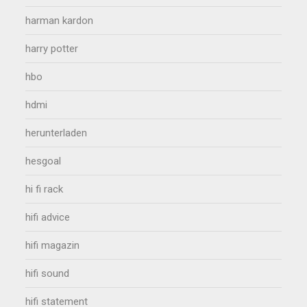
harman kardon
harry potter
hbo
hdmi
herunterladen
hesgoal
hi fi rack
hifi advice
hifi magazin
hifi sound
hifi statement