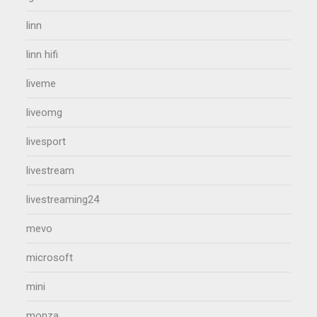
linn
linn hifi
liveme
liveomg
livesport
livestream
livestreaming24
mevo
microsoft
mini
monza