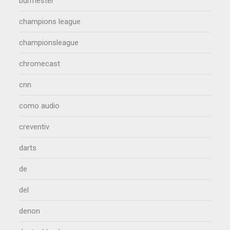
burmester
champions league
championsleague
chromecast
cnn
como audio
creventiv
darts
de
del
denon