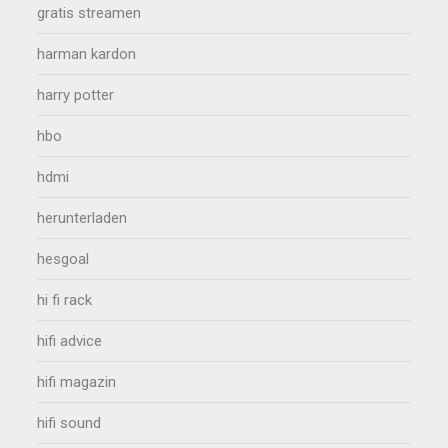
gratis streamen
harman kardon
harry potter
hbo
hdmi
herunterladen
hesgoal
hi fi rack
hifi advice
hifi magazin
hifi sound