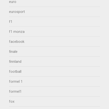
euro
eurosport
f1
f1 monza
facebook
finale
finnland
football
formel 1
formel1
fox