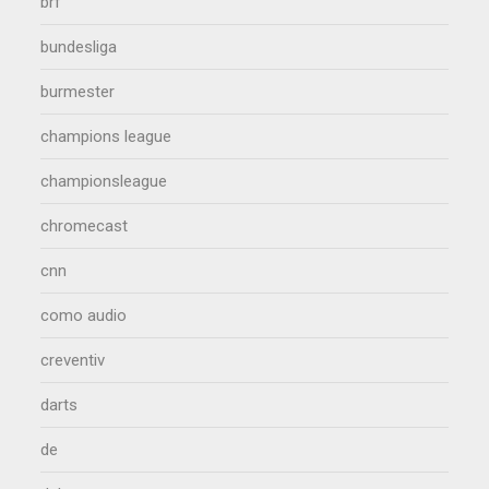
brf
bundesliga
burmester
champions league
championsleague
chromecast
cnn
como audio
creventiv
darts
de