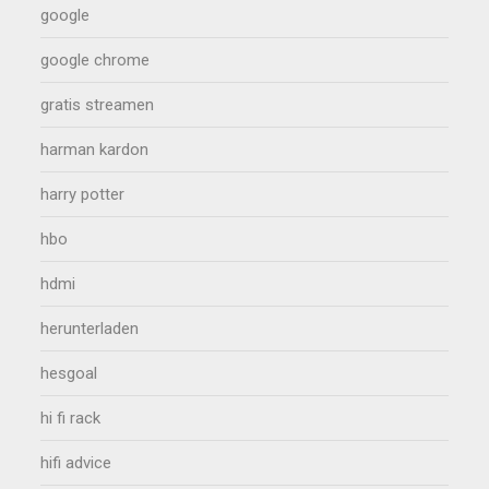
google
google chrome
gratis streamen
harman kardon
harry potter
hbo
hdmi
herunterladen
hesgoal
hi fi rack
hifi advice