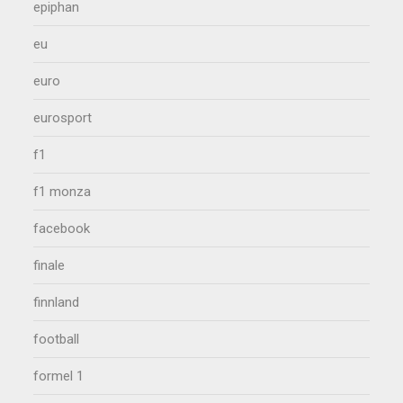
epiphan
eu
euro
eurosport
f1
f1 monza
facebook
finale
finnland
football
formel 1